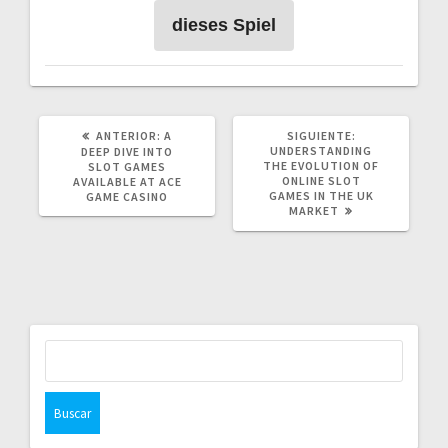
dieses Spiel
POST
SIGUIENTE
ANTERIOR:
A
SIGUIENTE:
ANTERIOR:
POST:
UNDERSTANDING
DEEP DIVE INTO
THE EVOLUTION OF
SLOT GAMES
ONLINE SLOT
AVAILABLE AT ACE
GAMES IN THE UK
GAME CASINO
MARKET
Buscar: