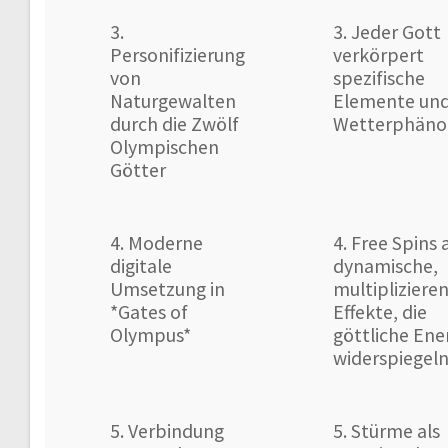
3.
3. Jeder Gott
Personifizierung
verkörpert
von
spezifische
Naturgewalten
Elemente un
durch die Zwölf
Wetterphän
Olympischen
Götter
4. Moderne
4. Free Spins 
digitale
dynamische,
Umsetzung in
multipliziere
*Gates of
Effekte, die
Olympus*
göttliche Ene
widerspiegel
5. Verbindung
5. Stürme als