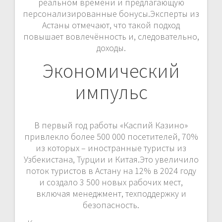
реальном времени и предлагающую
персонализированные бонусы.Эксперты из
Астаны отмечают, что такой подход
повышает вовлечённость и, следовательно,
доходы.
Экономический
импульс
В первый год работы «Каспий Казино»
привлекло более 500 000 посетителей, 70%
из которых – иностранные туристы из
Узбекистана, Турции и Китая.Это увеличило
поток туристов в Астану на 12% в 2024 году
и создало 3 500 новых рабочих мест,
включая менеджмент, техподдержку и
безопасность.