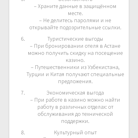
– Храните данные в защищённом
месте.
– Не делитесь паролями и не
открывайте подозрительные ссылки.
Туристические выгоды
– При бронировании отеля в Астане
можно получить скидку на посещение
казино.
– Путешественники из Узбекистана,
Турции и Китая получают специальные
предложения.
Экономическая выгода
– При работе в казино можно найти
работу в различных отделах: от
обслуживания до технической
поддержки.
Культурный опыт