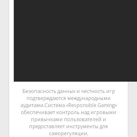
Безопасность данных и честность игр
подтверждаются международными
аудитами.Система «Responsible Gaming»
обеспечивает контроль над игровыми
привычками пользователей и
предоставляет инструменты для
саморегуляции.