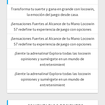
Transforma tu suerte y gana en grande con locowin,
la emoción del juego desde casa.
¡Sensaciones Fuertes al Alcance de tu Mano Locowin
57 redefine tu experiencia de juego con opciones
¡Sensaciones Fuertes al Alcance de tu Mano Locowin
57 redefine tu experiencia de juego con opciones
¡Siente la adrenalina! Explora todas las locowin
opiniones y sumérgete en un mundo de
entretenimient
¡Siente la adrenalina! Explora todas las locowin
opiniones y sumérgete en un mundo de
entretenimient