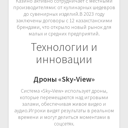
Казино активно сотрудничает с местными
производителями: от кулинарных шедевров
до сувенирных изделий.В 2023 году
заключены договоры с 12 казахстанскими
брендами, что открыло новый рынок для
малых и средних предприятий.
Технологии и
инновации
Дроны «Sky‑View»
Система «Sky‑View» использует дроны,
которые перемещаются над игровыми
залами, обеспечивая живое видео и
аудио.Игроки видят результаты в реальном
времени и могут делиться моментами в
соцсетях.