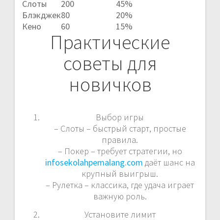
Слоты
200
45%
Блэкджек
80
20%
Кено
60
15%
Практические
советы для
новичков
Выбор игры
– Слоты – быстрый старт, простые
правила.
– Покер – требует стратегии, но
infosekolahpemalang.com
даёт шанс на
крупный выигрыш.
– Рулетка – классика, где удача играет
важную роль.
Установите лимит