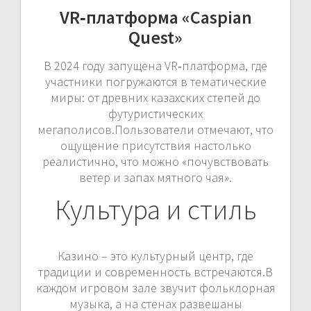
VR‑платформа «Caspian
Quest»
В 2024 году запущена VR‑платформа, где
участники погружаются в тематические
миры: от древних казахских степей до
футуристических
мегаполисов.Пользователи отмечают, что
ощущение присутствия настолько
реалистично, что можно «почувствовать
ветер и запах мятного чая».
Культура и стиль
Казино – это культурный центр, где
традиции и современность встречаются.В
каждом игровом зале звучит фольклорная
музыка, а на стенах развешаны