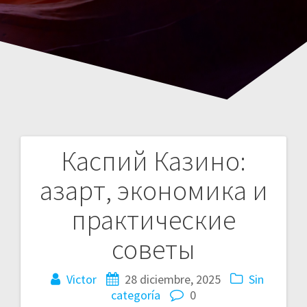
Каспий Казино:
Navegación
азарт, экономика и
de
практические
entradas
советы
Victor
28 diciembre, 2025
Sin
categoría
0