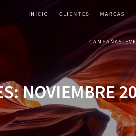
INICIO
CLIENTES
MARCAS
CAMPAÑAS-EV
ES:
NOVIEMBRE 2