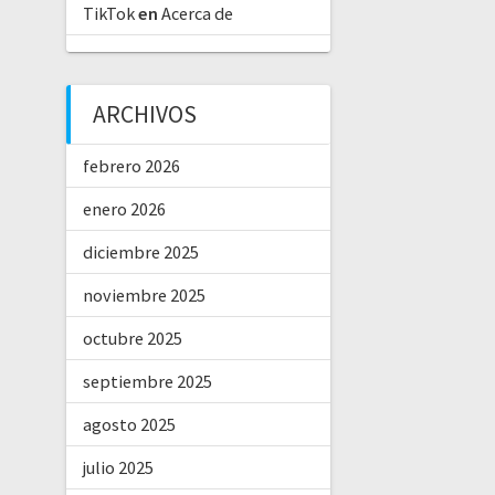
TikTok
en
Acerca de
ARCHIVOS
febrero 2026
enero 2026
diciembre 2025
noviembre 2025
octubre 2025
septiembre 2025
agosto 2025
julio 2025