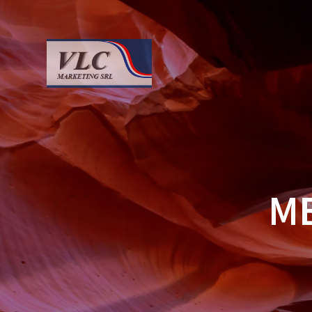
Saltar
al
contenido
M