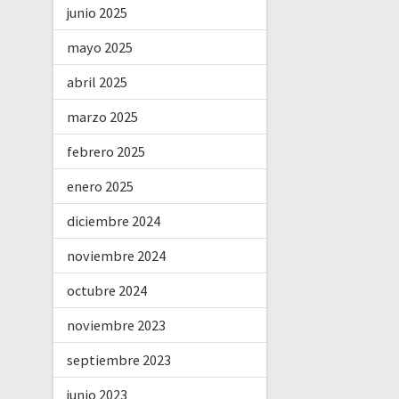
junio 2025
mayo 2025
abril 2025
marzo 2025
febrero 2025
enero 2025
diciembre 2024
noviembre 2024
octubre 2024
noviembre 2023
septiembre 2023
junio 2023