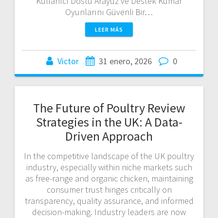
Kullanıcı Dostu Arayüz ve Destek Kumar
Oyunlarını Güvenli Bir…
LEER MÁS
Victor
31 enero, 2026
0
The Future of Poultry Review
Strategies in the UK: A Data-
Driven Approach
In the competitive landscape of the UK poultry
industry, especially within niche markets such
as free-range and organic chicken, maintaining
consumer trust hinges critically on
transparency, quality assurance, and informed
decision-making. Industry leaders are now