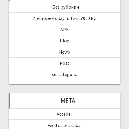
! Без рубрики
2_europe-today.ru 1win 7000 RU
APK
blog
News
Post
Sin categoría
META
Acceder
Feed de entradas