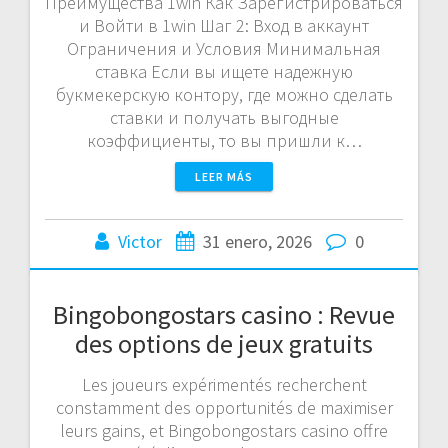
Преимущества 1win Как Зарегистрироваться
и Войти в 1win Шаг 2: Вход в аккаунт
Ограничения и Условия Минимальная
ставка Если вы ищете надежную
букмекерскую контору, где можно сделать
ставки и получать выгодные
коэффициенты, то вы пришли к…
LEER MÁS
Victor
31 enero, 2026
0
Bingobongostars casino : Revue
des options de jeux gratuits
Les joueurs expérimentés recherchent
constamment des opportunités de maximiser
leurs gains, et Bingobongostars casino offre