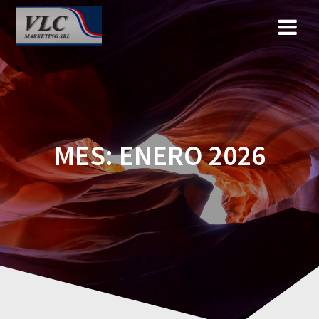
Saltar
al
contenido
MES:
ENERO 2026