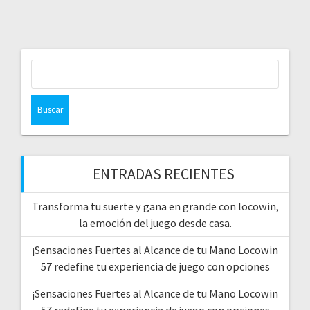
entradas
Buscar:
ENTRADAS RECIENTES
Transforma tu suerte y gana en grande con locowin,
la emoción del juego desde casa.
¡Sensaciones Fuertes al Alcance de tu Mano Locowin
57 redefine tu experiencia de juego con opciones
¡Sensaciones Fuertes al Alcance de tu Mano Locowin
57 redefine tu experiencia de juego con opciones