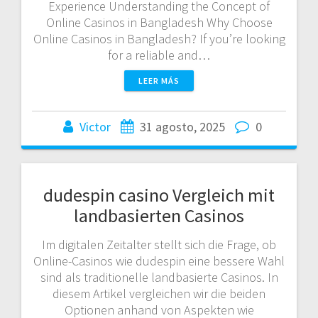
Experience Understanding the Concept of
Online Casinos in Bangladesh Why Choose
Online Casinos in Bangladesh? If you’re looking
for a reliable and…
LEER MÁS
Victor
31 agosto, 2025
0
dudespin casino Vergleich mit
landbasierten Casinos
Im digitalen Zeitalter stellt sich die Frage, ob
Online-Casinos wie dudespin eine bessere Wahl
sind als traditionelle landbasierte Casinos. In
diesem Artikel vergleichen wir die beiden
Optionen anhand von Aspekten wie