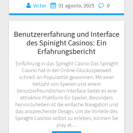
Victor
31 agosto, 2025
0
Benutzererfahrung und Interface
des Spinight Casinos: Ein
Erfahrungsbericht
Einführung in das Spinight Casino Das Spinight
Casino hat in der Online-Glücksspielwelt
schnell an Popularität gewonnen. Mit einer
Vielzahl von Spielen und einem
benutzerfreundlichen Interface bietet es eine
attraktive Plattform für Spieler. Besonders
hervorzuheben ist die einfache Navigation und
das ansprechende Design. Um die Vorteile des
Spinight Casinos selbst zu erleben, können Sie
play at…