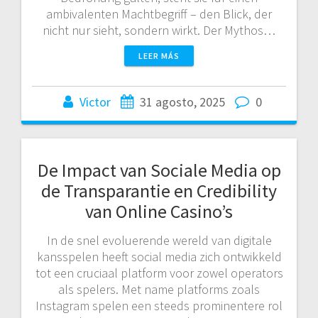
ambivalenten Machtbegriff – den Blick, der
nicht nur sieht, sondern wirkt. Der Mythos…
LEER MÁS
Victor
31 agosto, 2025
0
De Impact van Sociale Media op
de Transparantie en Credibility
van Online Casino’s
In de snel evoluerende wereld van digitale
kansspelen heeft social media zich ontwikkeld
tot een cruciaal platform voor zowel operators
als spelers. Met name platforms zoals
Instagram spelen een steeds prominentere rol