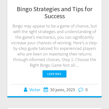
Bingo Strategies and Tips for
Success
Bingo may appear to be a game of chance, but
with the right strategies and understanding of
the game’s mechanics, you can significantly
increase your chances of winning. Here’s a step-
by-step guide tailored for experienced players
who are keen on maximizing their returns
through informed choices. Step 1: Choose the
Right Bingo Game Not all…
LEER MÁS
Victor
30 junio, 2025
0