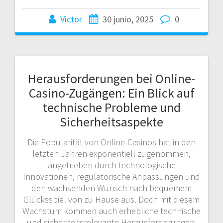
Victor
30 junio, 2025
0
Herausforderungen bei Online-
Casino-Zugängen: Ein Blick auf
technische Probleme und
Sicherheitsaspekte
Die Popularität von Online-Casinos hat in den
letzten Jahren exponentiell zugenommen,
angetrieben durch technologische
Innovationen, regulatorische Anpassungen und
den wachsenden Wunsch nach bequemem
Glücksspiel von zu Hause aus. Doch mit diesem
Wachstum kommen auch erhebliche technische
und sicherheitsrelevante Herausforderungen,