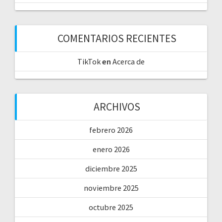
COMENTARIOS RECIENTES
TikTok
en
Acerca de
ARCHIVOS
febrero 2026
enero 2026
diciembre 2025
noviembre 2025
octubre 2025