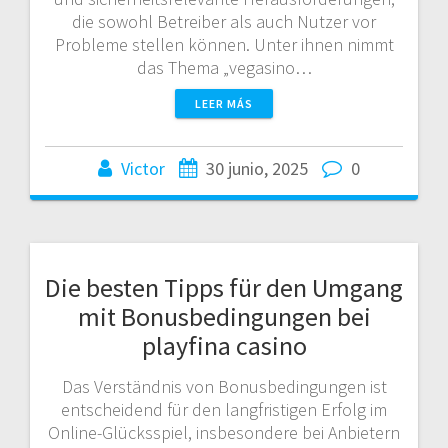
die sowohl Betreiber als auch Nutzer vor
Probleme stellen können. Unter ihnen nimmt
das Thema „vegasino…
LEER MÁS
Victor
30 junio, 2025
0
Die besten Tipps für den Umgang
mit Bonusbedingungen bei
playfina casino
Das Verständnis von Bonusbedingungen ist
entscheidend für den langfristigen Erfolg im
Online-Glücksspiel, insbesondere bei Anbietern