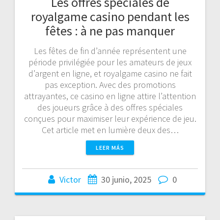
Les offres spéciales de
royalgame casino pendant les
fêtes : à ne pas manquer
Les fêtes de fin d’année représentent une
période privilégiée pour les amateurs de jeux
d’argent en ligne, et royalgame casino ne fait
pas exception. Avec des promotions
attrayantes, ce casino en ligne attire l’attention
des joueurs grâce à des offres spéciales
conçues pour maximiser leur expérience de jeu.
Cet article met en lumière deux des…
LEER MÁS
Victor
30 junio, 2025
0