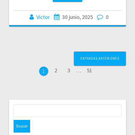
Victor
30 junio, 2025
0
Navegación
ENTRADAS ANTERIORES
de
Página
Página
Página
2
3
…
51
Página
1
entradas
Buscar: