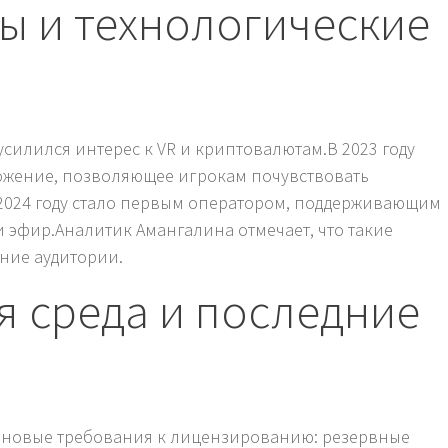
ы и технологические
 усилился интерес к VR и криптовалютам.В 2023 году
ложение, позволяющее игрокам почувствовать
 2024 году стало первым оператором, поддерживающим
 эфир.Аналитик Амангалина отмечает, что такие
ние аудитории.
я среда и последние
о новые требования к лицензированию: резервные