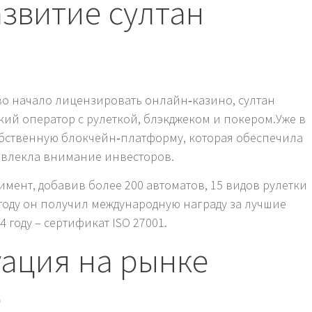
азвитие султан
тво начало лицензировать онлайн‑казино, султан
кий оператор с рулеткой, блэкджеком и покером.Уже в
обственную блокчейн‑платформу, которая обеспечила
ивлекла внимание инвесторов.
имент, добавив более 200 автоматов, 15 видов рулетки
году он получил международную награду за лучшие
 году – сертификат ISO 27001.
уация на рынке
р