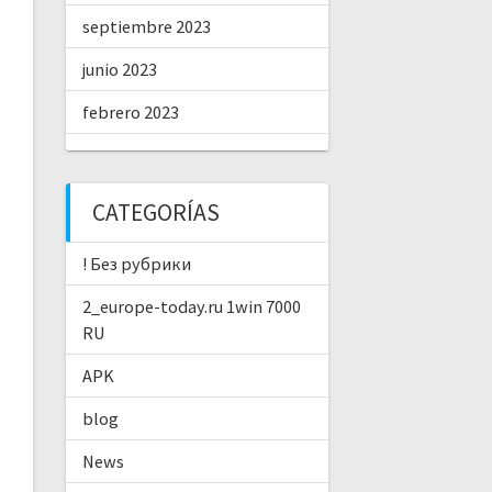
septiembre 2023
junio 2023
febrero 2023
CATEGORÍAS
! Без рубрики
2_europe-today.ru 1win 7000
RU
APK
blog
News