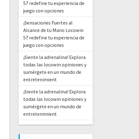
57 redefine tu experiencia de
juego con opciones
¡Sensaciones Fuertes al
Alcance de tu Mano Locowin
57 redefine tu experiencia de
juego con opciones
¡Siente la adrenalina! Explora
todas las locowin opiniones y
sumérgete en un mundo de
entretenimient
¡Siente la adrenalina! Explora
todas las locowin opiniones y
sumérgete en un mundo de
entretenimient