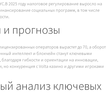
YC.В 2025 году налоговое регулирование выросло на
финансирование социальных программ, в том числе
ости.
 и прогнозы
о лицензированных операторов вырастет до 70, а оборот
венный интеллект и блокчейн станут ключевыми
, благодаря гибкости и ориентации на инновации,
, но конкуренция с Volta казино и другими игроками
ый анализ ключевых