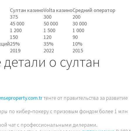
Султан казино
Volta казино
Средний оператор
375
300
200
45 000
50 000
30 000
1 200
1 500
1 000
150
120
90
кций
25%
35%
10%
2019
2022
2015
 детали о султан
enseproperty.com.tr
тенге от правительства за развитие
ниры по кибер‑покеру с призовым фондом более 1 млн
вой чат с профессиональными дилерами.