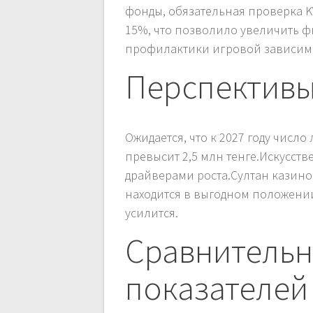
фонды, обязательная проверка K
15%, что позволило увеличить 
профилактики игровой зависим
Перспективы
Ожидается, что к 2027 году числ
превысит 2,5 млн тенге.Искусст
драйверами роста.Султан казино
находится в выгодном положении
усилится.
Сравнительн
показателей