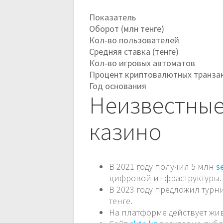
Показатель
Оборот (млн тенге)
Кол‑во пользователей
Средняя ставка (тенге)
Кол‑во игровых автоматов
Процент криптовалютных транза
Год основания
Неизвестные
казино
В 2021 году получил 5 млн
s
цифровой инфраструктуры.
В 2023 году предложил тур
тенге.
На платформе действует жи