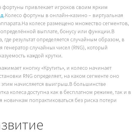
со фортуны привлекает игроков своим ярким
од
.Колесо фортуны в онлайн‑казино – виртуальная
аппарата.На колесе размещено множество сегментов,
т определённой выплате, бонусу или функции.В
, где результат определяется случайным образом, в
 генератор случайных чисел (RNG), который
казуемость каждой крутки.
нажимает кнопку «Крутить», и колесо начинает
становки RNG определяет, на каком сегменте оно
 с этим начисляется выигрыш.В большинстве
тка колеса доступна как в бесплатном режиме, так и в
я новичкам попрактиковаться без риска потери
азвитие