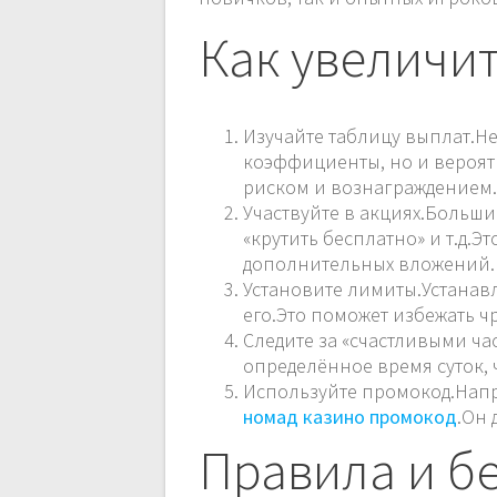
Как увеличи
Изучайте таблицу выплат.Н
коэффициенты, но и вероят
риском и вознаграждением
Участвуйте в акциях.Больши
«крутить бесплатно» и т.д.
дополнительных вложений.
Установите лимиты.Устанав
его.Это поможет избежать ч
Следите за «счастливыми ч
определённое время суток,
Используйте промокод.Напр
номад казино промокод
.Он 
Правила и б