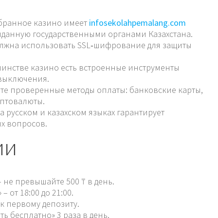
ыбранное казино имеет
infosekolahpemalang.com
данную государственными органами Казахстана.
жна использовать SSL‑шифрование для защиты
шинстве казино есть встроенные инструменты
овыключения.
е проверенные методы оплаты: банковские карты,
иптовалюты.
а русском и казахском языках гарантирует
х вопросов.
ии
 не превышайте 500 ₸ в день.
– от 18:00 до 21:00.
к первому депозиту.
ть бесплатно» 3 раза в день.