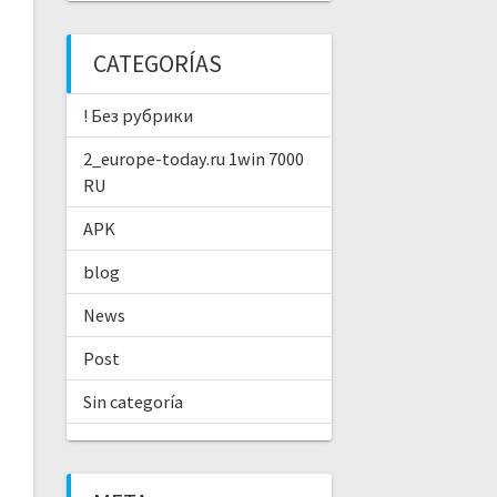
CATEGORÍAS
! Без рубрики
2_europe-today.ru 1win 7000
RU
APK
blog
News
Post
Sin categoría