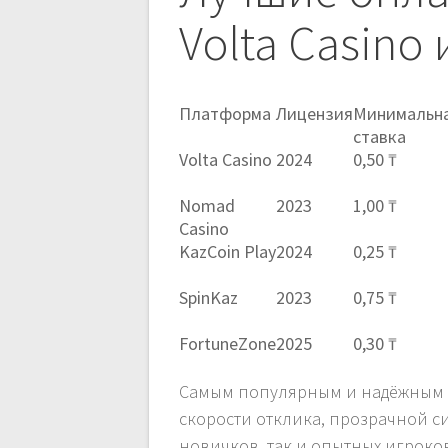
Volta Casino 
Платформа
Лицензия
Минимальн
ставка
Volta Casino
2024
0,50 ₸
Nomad
2023
1,00 ₸
Casino
KazCoin Play
2024
0,25 ₸
SpinKaz
2023
0,75 ₸
FortuneZone
2025
0,30 ₸
Самым популярным и надёжным в 
скорости отклика, прозрачной с
новичков, так и опытных игроко