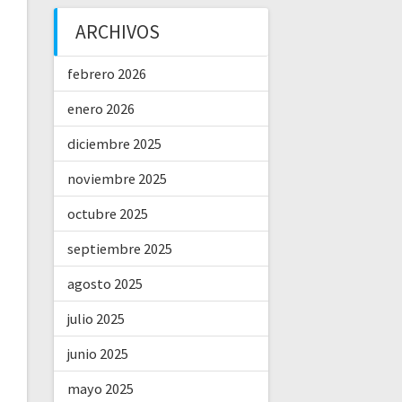
ARCHIVOS
febrero 2026
enero 2026
diciembre 2025
noviembre 2025
octubre 2025
septiembre 2025
agosto 2025
julio 2025
junio 2025
mayo 2025