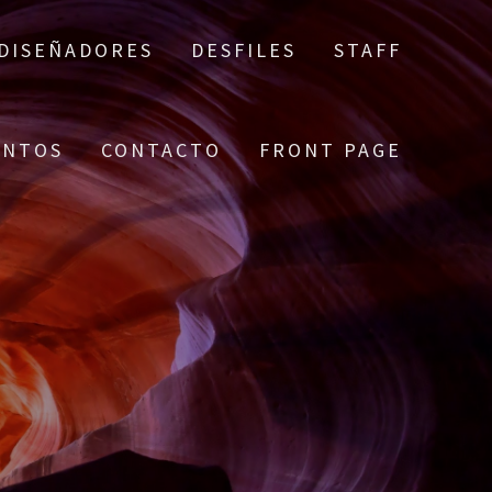
DISEÑADORES
DESFILES
STAFF
ENTOS
CONTACTO
FRONT PAGE