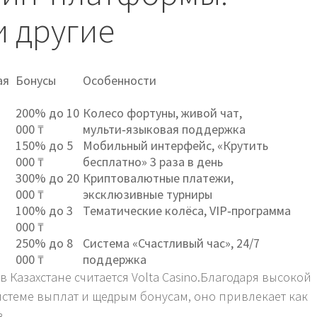
и другие
ая
Бонусы
Особенности
200% до 10
Колесо фортуны, живой чат,
000 ₸
мульти‑языковая поддержка
150% до 5
Мобильный интерфейс, «Крутить
000 ₸
бесплатно» 3 раза в день
300% до 20
Криптовалютные платежи,
000 ₸
эксклюзивные турниры
100% до 3
Тематические колёса, VIP‑программа
000 ₸
250% до 8
Система «Счастливый час», 24/7
000 ₸
поддержка
Казахстане считается Volta Casino.Благодаря высокой
истеме выплат и щедрым бонусам, оно привлекает как
в.