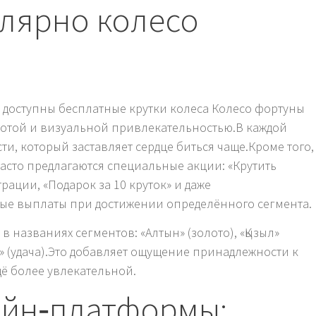
лярно колесо
де доступны бесплатные крутки колеса Колесо фортуны
тотой и визуальной привлекательностью.В каждой
ти, который заставляет сердце биться чаще.Кроме того,
часто предлагаются специальные акции: «Крутить
рации, «Подарок за 10 круток» и даже
ые выплаты при достижении определённого сегмента.
 названиях сегментов: «Алтын» (золото), «Қызыл»
ілік» (удача).Это добавляет ощущение принадлежности к
щё более увлекательной.
айн‑платформы: