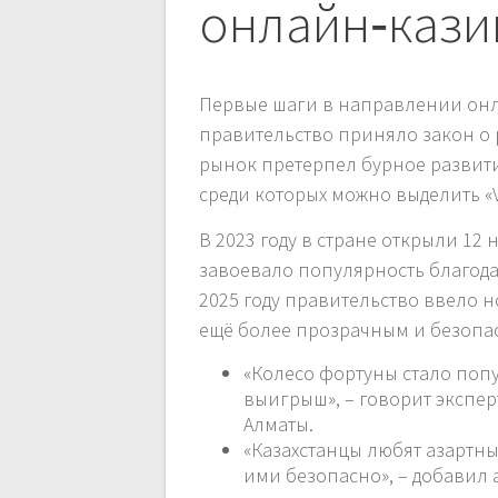
онлайн‑кази
Первые шаги в направлении онла
правительство приняло закон о 
рынок претерпел бурное развит
среди которых можно выделить «Vo
В 2023 году в стране открыли 12
завоевало популярность благода
2025 году правительство ввело 
ещё более прозрачным и безопа
«Колесо фортуны стало поп
выигрыш», – говорит экспер
Алматы.
«Казахстанцы любят азартны
ими безопасно», – добавил 