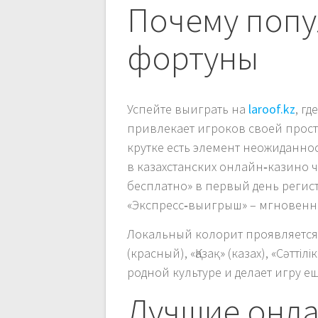
Почему попу
фортуны
Успейте выиграть на
laroof.kz
, г
привлекает игроков своей прос
крутке есть элемент неожиданнос
в казахстанских онлайн‑казино 
бесплатно» в первый день регист
«Экспресс‑выигрыш» – мгновенн
Локальный колорит проявляется в
(красный), «Қазақ» (казах), «Сәтт
родной культуре и делает игру е
Лучшие онл