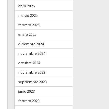
abril 2025
marzo 2025
febrero 2025
enero 2025
diciembre 2024
noviembre 2024
octubre 2024
noviembre 2023
septiembre 2023
junio 2023
febrero 2023