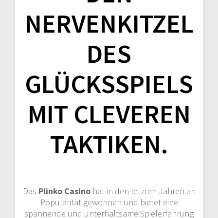
NERVENKITZEL
DES
GLÜCKSSPIELS
MIT CLEVEREN
TAKTIKEN.
Das
Plinko Casino
hat in den letzten Jahren an
Popularität gewonnen und bietet eine
spannende und unterhaltsame Spielerfahrung