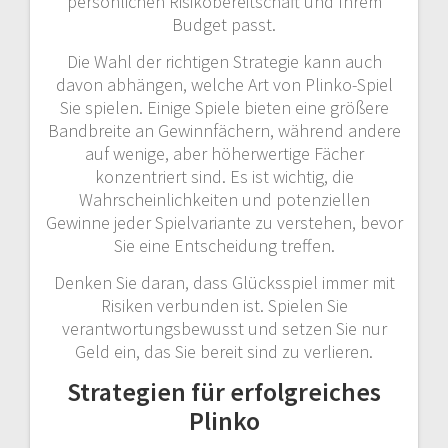
persönlichen Risikobereitschaft und Ihrem
Budget passt.
Die Wahl der richtigen Strategie kann auch
davon abhängen, welche Art von Plinko-Spiel
Sie spielen. Einige Spiele bieten eine größere
Bandbreite an Gewinnfächern, während andere
auf wenige, aber höherwertige Fächer
konzentriert sind. Es ist wichtig, die
Wahrscheinlichkeiten und potenziellen
Gewinne jeder Spielvariante zu verstehen, bevor
Sie eine Entscheidung treffen.
Denken Sie daran, dass Glücksspiel immer mit
Risiken verbunden ist. Spielen Sie
verantwortungsbewusst und setzen Sie nur
Geld ein, das Sie bereit sind zu verlieren.
Strategien für erfolgreiches
Plinko