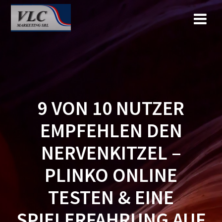
Saltar
al
contenido
9 VON 10 NUTZER
EMPFEHLEN DEN
NERVENKITZEL –
PLINKO ONLINE
TESTEN & EINE
SPIELERFAHRUNG AUF