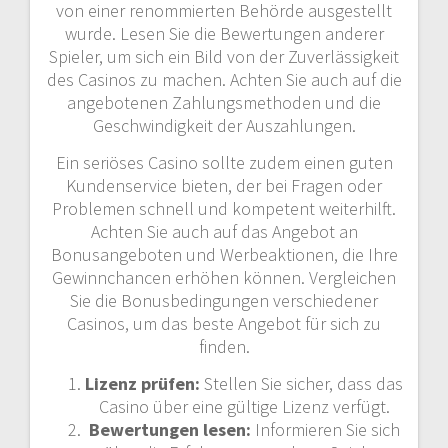
von einer renommierten Behörde ausgestellt
wurde. Lesen Sie die Bewertungen anderer
Spieler, um sich ein Bild von der Zuverlässigkeit
des Casinos zu machen. Achten Sie auch auf die
angebotenen Zahlungsmethoden und die
Geschwindigkeit der Auszahlungen.
Ein seriöses Casino sollte zudem einen guten
Kundenservice bieten, der bei Fragen oder
Problemen schnell und kompetent weiterhilft.
Achten Sie auch auf das Angebot an
Bonusangeboten und Werbeaktionen, die Ihre
Gewinnchancen erhöhen können. Vergleichen
Sie die Bonusbedingungen verschiedener
Casinos, um das beste Angebot für sich zu
finden.
Lizenz prüfen:
Stellen Sie sicher, dass das
Casino über eine gültige Lizenz verfügt.
Bewertungen lesen:
Informieren Sie sich