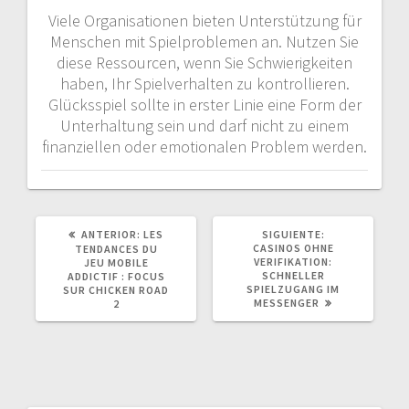
Viele Organisationen bieten Unterstützung für
Menschen mit Spielproblemen an. Nutzen Sie
diese Ressourcen, wenn Sie Schwierigkeiten
haben, Ihr Spielverhalten zu kontrollieren.
Glücksspiel sollte in erster Linie eine Form der
Unterhaltung sein und darf nicht zu einem
finanziellen oder emotionalen Problem werden.
POST
SIGUIENTE
ANTERIOR:
LES
SIGUIENTE:
ANTERIOR:
POST:
CASINOS OHNE
TENDANCES DU
VERIFIKATION:
JEU MOBILE
SCHNELLER
ADDICTIF : FOCUS
SPIELZUGANG IM
SUR CHICKEN ROAD
MESSENGER
2