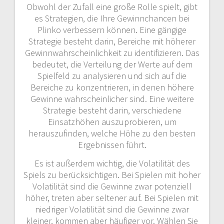
Obwohl der Zufall eine große Rolle spielt, gibt
es Strategien, die Ihre Gewinnchancen bei
Plinko verbessern können. Eine gängige
Strategie besteht darin, Bereiche mit höherer
Gewinnwahrscheinlichkeit zu identifizieren. Das
bedeutet, die Verteilung der Werte auf dem
Spielfeld zu analysieren und sich auf die
Bereiche zu konzentrieren, in denen höhere
Gewinne wahrscheinlicher sind. Eine weitere
Strategie besteht darin, verschiedene
Einsatzhöhen auszuprobieren, um
herauszufinden, welche Höhe zu den besten
Ergebnissen führt.
Es ist außerdem wichtig, die Volatilität des
Spiels zu berücksichtigen. Bei Spielen mit hoher
Volatilität sind die Gewinne zwar potenziell
höher, treten aber seltener auf. Bei Spielen mit
niedriger Volatilität sind die Gewinne zwar
kleiner, kommen aber häufiger vor. Wählen Sie