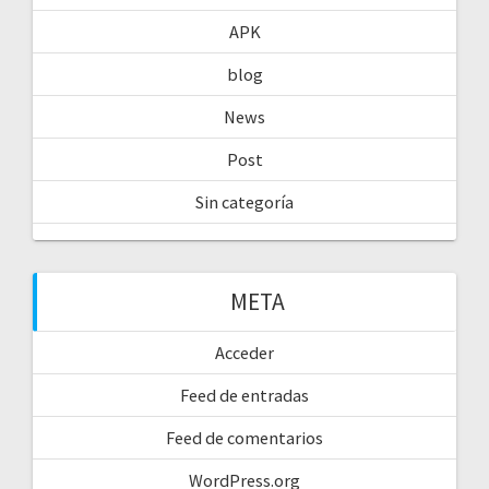
APK
blog
News
Post
Sin categoría
META
Acceder
Feed de entradas
Feed de comentarios
WordPress.org