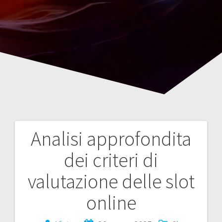
Analisi approfondita
Navegación
dei criteri di
de
valutazione delle slot
entradas
online