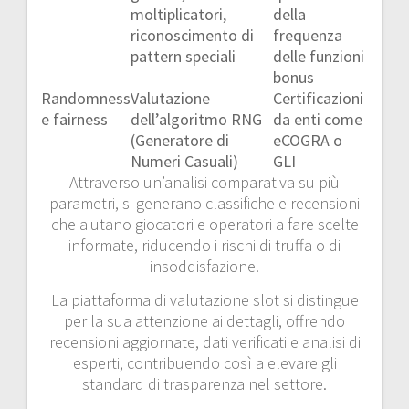
moltiplicatori,
della
riconoscimento di
frequenza
pattern speciali
delle funzioni
bonus
Randomness
Valutazione
Certificazioni
e fairness
dell’algoritmo RNG
da enti come
(Generatore di
eCOGRA o
Numeri Casuali)
GLI
Attraverso un’analisi comparativa su più
parametri, si generano classifiche e recensioni
che aiutano giocatori e operatori a fare scelte
informate, riducendo i rischi di truffa o di
insoddisfazione.
La piattaforma di valutazione slot si distingue
per la sua attenzione ai dettagli, offrendo
recensioni aggiornate, dati verificati e analisi di
esperti, contribuendo così a elevare gli
standard di trasparenza nel settore.