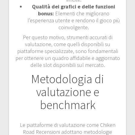
Qualità dei grafici e delle funzioni
bonus:
Elementi che migliorano
l’esperienza utente e rendono il gioco più
coinvolgente.
Per questo motivo, strumenti accurati di
valutazione, come quelli disponibili su
piattaforme specializzate, sono fondamentali
per ottenere un quadro affidabile e aggiornato
delle slot disponibili sul mercato.
Metodologia di
valutazione e
benchmark
Le piattaforme di valutazione come Chiken
Road Recensioni adottano metodologie