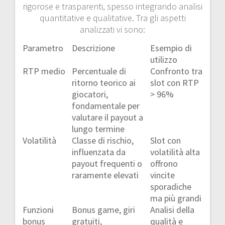
rigorose e trasparenti, spesso integrando analisi
quantitative e qualitative. Tra gli aspetti
analizzati vi sono:
Parametro
Descrizione
Esempio di
utilizzo
RTP medio
Percentuale di
Confronto tra
ritorno teorico ai
slot con RTP
giocatori,
> 96%
fondamentale per
valutare il payout a
lungo termine
Volatilità
Classe di rischio,
Slot con
influenzata da
volatilità alta
payout frequenti o
offrono
raramente elevati
vincite
sporadiche
ma più grandi
Funzioni
Bonus game, giri
Analisi della
bonus
gratuiti,
qualità e