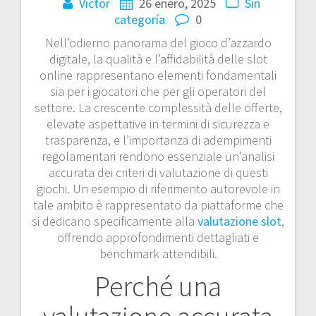
Victor
26 enero, 2025
Sin
categoría
0
Nell’odierno panorama del gioco d’azzardo
digitale, la qualità e l’affidabilità delle slot
online rappresentano elementi fondamentali
sia per i giocatori che per gli operatori del
settore. La crescente complessità delle offerte,
elevate aspettative in termini di sicurezza e
trasparenza, e l’importanza di adempimenti
regolamentari rendono essenziale un’analisi
accurata dei criteri di valutazione di questi
giochi. Un esempio di riferimento autorevole in
tale ambito è rappresentato da piattaforme che
si dedicano specificamente alla
valutazione slot
,
offrendo approfondimenti dettagliati e
benchmark attendibili.
Perché una