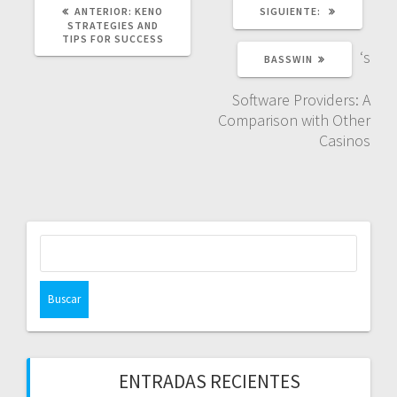
POST
SIGUIENTE
ANTERIOR:
KENO
SIGUIENTE:
ANTERIOR:
POST:
STRATEGIES AND
TIPS FOR SUCCESS
‘s
BASSWIN
Software Providers: A
Comparison with Other
Casinos
Buscar:
ENTRADAS RECIENTES