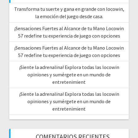
Transforma tu suerte y gana en grande con locowin,
la emoción del juego desde casa.
¡Sensaciones Fuertes al Alcance de tu Mano Locowin
57 redefine tu experiencia de juego con opciones
¡Sensaciones Fuertes al Alcance de tu Mano Locowin
57 redefine tu experiencia de juego con opciones
¡Siente la adrenalina! Explora todas las locowin
opiniones y sumérgete en un mundo de
entretenimient
¡Siente la adrenalina! Explora todas las locowin
opiniones y sumérgete en un mundo de
entretenimient
COMENTARIOS RECIENTES