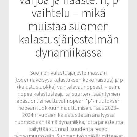
vaihtelu – mikä
muistaa suomen
kalastusjärjestelmän
dynamiikassa
Suomen kalastusjärjestelmässä n
(todennäköisyys kalastuksen kokonaisuus) ja p
(kalastusluokka) vaihtelevat nopeasti – esim.
nopea kalastuslaaju tai suurten lisääntymien
epäsuorit aiheuttavat nopean *p*-muutoksen
nopean luokkuun muuttumisen. Taas 2023–
2024:n vuosien kalastusdatan analyyssa
huomioidaan tämä dynamiikka, jotta järjestelmä
säilyttää suunnallisuuden ja reagoi
tyhyysmuutoksiin. Suomen työnnäkät mittaavat