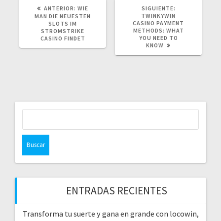
POST
SIGUIENTE
ANTERIOR:
WIE
SIGUIENTE:
ANTERIOR:
POST:
TWINKYWIN
MAN DIE NEUESTEN
CASINO PAYMENT
SLOTS IM
METHODS: WHAT
STROMSTRIKE
YOU NEED TO
CASINO FINDET
KNOW
Buscar:
ENTRADAS RECIENTES
Transforma tu suerte y gana en grande con locowin,