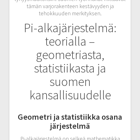
tämän varjorakenteen kestävyyden ja
tehokkuuden merkityksen.
Pi-alkajärjestelmä:
teorialla –
geometriasta,
statistiikasta ja
suomen
kansallisuudelle
Geometri ja statistiikka osana
järjestelmä
Pi-alkajärjestelmä on selkeä mathematikka