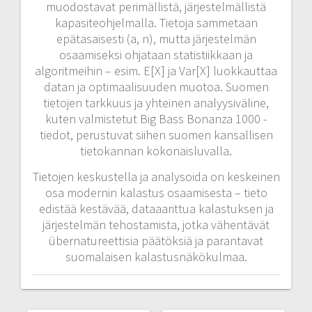
muodostavat perimällistä, järjestelmällistä
kapasiteohjelmalla. Tietoja sammetaan
epätasaisesti (a, n), mutta järjestelmän
osaamiseksi ohjataan statistiikkaan ja
algoritmeihin – esim. E[X] ja Var[X] luokkauttaa
datan ja optimaalisuuden muotoa. Suomen
tietojen tarkkuus ja yhteinen analyysiväline,
kuten valmistetut Big Bass Bonanza 1000 -
tiedot, perustuvat siihen suomen kansallisen
tietokannan kokonaisluvalla.
Tietojen keskustella ja analysoida on keskeinen
osa modernin kalastus osaamisesta – tieto
edistää kestävää, dataaarittua kalastuksen ja
järjestelmän tehostamista, jotka vähentävät
übernatureettisia päätöksiä ja parantavat
suomalaisen kalastusnäkökulmaa.