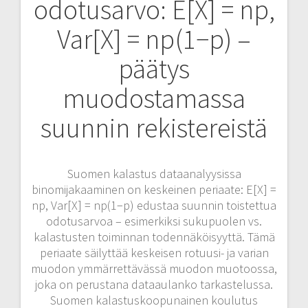
odotusarvo: E[X] = np,
Var[X] = np(1−p) –
päätys
muodostamassa
suunnin rekistereistä
Suomen kalastus dataanalyysissa
binomijakaaminen on keskeinen periaate: E[X] =
np, Var[X] = np(1−p) edustaa suunnin toistettua
odotusarvoa – esimerkiksi sukupuolen vs.
kalastusten toiminnan todennäköisyyttä. Tämä
periaate säilyttää keskeisen rotuusi- ja varian
muodon ymmärrettävässä muodon muotoossa,
joka on perustana dataaulanko tarkastelussa.
Suomen kalastuskoopunainen koulutus