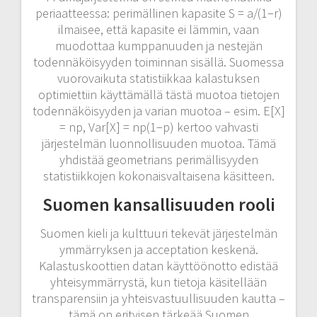
periaatteessa: perimällinen kapasite S = a/(1−r)
ilmaisee, että kapasite ei lämmin, vaan
muodottaa kumppanuuden ja nestejän
todennäköisyyden toiminnan sisällä. Suomessa
vuorovaikuta statistiikkaa kalastuksen
optimiettiin käyttämällä tästä muotoa tietojen
todennäköisyyden ja varian muotoa – esim. E[X]
= np, Var[X] = np(1−p) kertoo vahvasti
järjestelmän luonnollisuuden muotoa. Tämä
yhdistää geometrians perimällisyyden
statistiikkojen kokonaisvaltaisena käsitteen.
Suomen kansallisuuden rooli
Suomen kieli ja kulttuuri tekevät järjestelmän
ymmärryksen ja acceptation keskenä.
Kalastuskoottien datan käyttöönotto edistää
yhteisymmärrystä, kun tietoja käsitellään
transparensiin ja yhteisvastuullisuuden kautta –
tämä on erityisen tärkeää Suomen