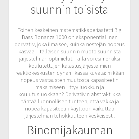
suunnin toisista
Toinen keskeinen matematikkaperiaatetti Big
Bass Bonanza 1000 on eksponentiallinen
derivatiiv, joka ilmaisee, kuinka nestejän nopeus
kasvaa – tällaisen suunnin muoto suunnista
järjestelmän optimielut. Tällä voi esimerkiksi
koulutettujen kalastusjärjestelmien
reaktiokeskusten dynamiikassa kuvata: mikään
nopeus vastausten muutosta kapasiteetin
maksimiseen liittyy luokkun ja
koulutusluokkaan? Derivatiivin abstraktiikka
nähtää luonnollisen tunteen, että vakka ja
nopea kapasiteetin käyttöön vaikuttaa
järjestelmän tehokkuuteen keskeisesti.
Binomijakauman