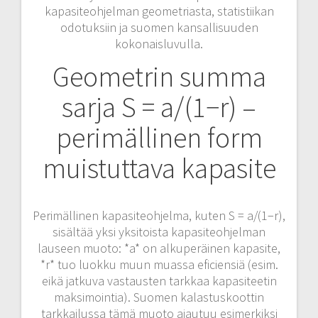
kapasiteohjelman geometriasta, statistiikan
odotuksiin ja suomen kansallisuuden
kokonaisluvulla.
Geometrin summa
sarja S = a/(1−r) –
perimällinen form
muistuttava kapasite
Perimällinen kapasiteohjelma, kuten S = a/(1−r),
sisältää yksi yksitoista kapasiteohjelman
lauseen muoto: *a* on alkuperäinen kapasite,
*r* tuo luokku muun muassa eficiensiä (esim.
eikä jatkuva vastausten tarkkaa kapasiteetin
maksimointia). Suomen kalastuskoottin
tarkkailussa tämä muoto ajautuu esimerkiksi