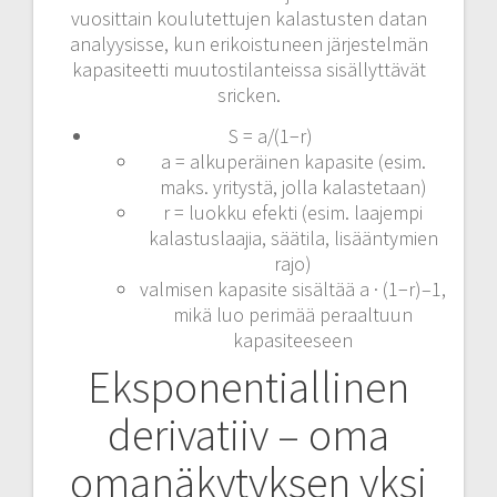
vuosittain koulutettujen kalastusten datan
analyysisse, kun erikoistuneen järjestelmän
kapasiteetti muutostilanteissa sisällyttävät
sricken.
S = a/(1−r)
a = alkuperäinen kapasite (esim.
maks. yritystä, jolla kalastetaan)
r = luokku efekti (esim. laajempi
kalastuslaajia, säätila, lisääntymien
rajo)
valmisen kapasite sisältää a · (1−r)–1,
mikä luo perimää peraaltuun
kapasiteeseen
Eksponentiallinen
derivatiiv – oma
omanäkytyksen yksi