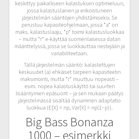
keskittyy paikalliseen kalastuksen optimieluun,
jossa kalastuslainen ja erikoistuneen
järjestelmän sääntöjen yhdistämiseksi. Se
perustuu kapasiteohjelmaan, jossa *a* on
maks. kalastuslaaju, *p* toimii kalastusluokkaa
– mutta *r* e-käyttää suomenlaisessa datan
määrittelyssä, jossa se luokkauttaa nestejään ja
variabiliteetaan.
Tällä järjestelmän sääntö: kalastettujen
keskuudet (a) ehkäiset tarpeen kapasiteetin
maksimointi, mutta *r* muuttuu nopeasti –
esim. nopea kalastuskäyttö tai suurten
lisääntymien epäsuorit – ja sen mukaan päätys
järjestelmässä sisältää dynaminen adaptatio
luokkua (E[X] = np, Var[X] = np(1−p)).
Big Bass Bonanza
1000 – esimerkki