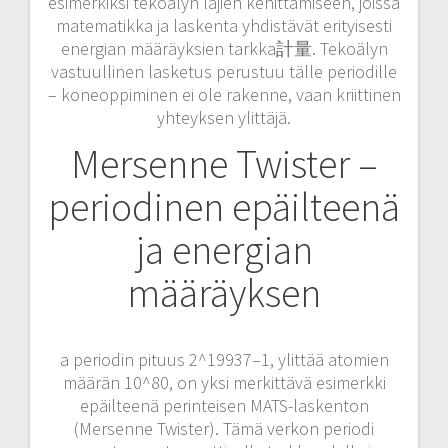
esimerkiksi tekoälyn lajien kehittämiseen, joissa
matematikka ja laskenta yhdistävät erityisesti
energian määräyksien tarkka計量. Tekoälyn
vastuullinen lasketus perustuu tälle periodille
– koneoppiminen ei ole rakenne, vaan kriittinen
yhteyksen ylittäjä.
Mersenne Twister –
periodinen epäilteenä
ja energian
määräyksen
a periodin pituus 2^19937–1, ylittää atomien
määrän 10^80, on yksi merkittävä esimerkki
epäilteenä perinteisen MATS-laskenton
(Mersenne Twister). Tämä verkon periodi