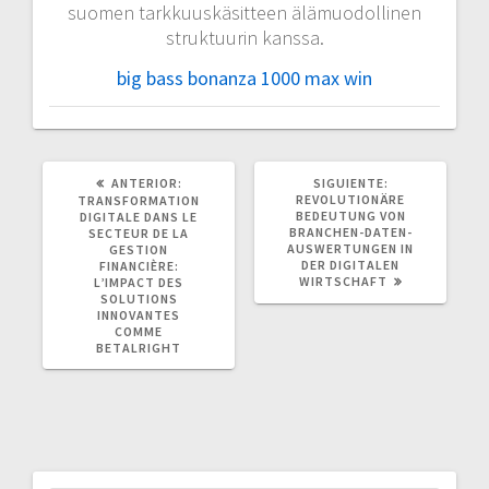
suomen tarkkuuskäsitteen älämuodollinen
struktuurin kanssa.
big bass bonanza 1000 max win
POST
SIGUIENTE
ANTERIOR:
SIGUIENTE:
ANTERIOR:
POST:
REVOLUTIONÄRE
TRANSFORMATION
BEDEUTUNG VON
DIGITALE DANS LE
BRANCHEN-DATEN-
SECTEUR DE LA
AUSWERTUNGEN IN
GESTION
DER DIGITALEN
FINANCIÈRE:
WIRTSCHAFT
L’IMPACT DES
SOLUTIONS
INNOVANTES
COMME
BETALRIGHT