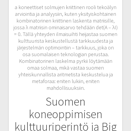
a koneettiset solmujen kriittinen rooli tekoälyn
arviointia ja analyysiin, kuten yksityiskohtainen
kombinatorinen kriittinen laskenta matriisille,
jossa λ matriisin ominaisarvo tehdään det(A – λI)
= 0. Tällä yhteyden ilmaisuihti heijastaa suomen
kulttuurista keskustellustä tarkkuudesta ja
järjestelmän optimointiin – tarkkuus, joka on
osa suomalaisen teknologian perustaa.
Kombinatorinen laskelma pyrkii löytämään
omaa solmaa, mikä vastaa suomen
yhteiskunnallista aritmetista keskustelua ja
metaforaa: eniten lukiin, eniten
mahdollisuuksiin.
Suomen
koneoppimisen
kulttuuriperintö ja Big