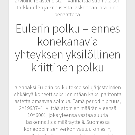
arviointi rekisteriöistä – kannattaa suomalaisen
tarkkuuden ja kriittisestä laskennan hitauden
periaatteita.
Eulerin polku – ennes
konekanavia
yhteyksen yksilöllinen
kriittinen polku
a ennäksi Eulerin polku tekee solujärjestelmien
ehkäisyä koneettiseksi: enintään kaksi paritonta
astetta omaavaa solmua. Tämä periodin pituus,
2^19937–1, ylittää atomien määrän yleensä
10^6001, joka yleensä vastaa suuria
laskennallisia määräyttejä. Suomessa
koneoppimisen verkon vastuu on esiin,