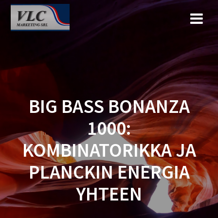
Saltar
al
contenido
BIG BASS BONANZA
1000:
KOMBINATORIKKA JA
PLANCKIN ENERGIA
YHTEEN