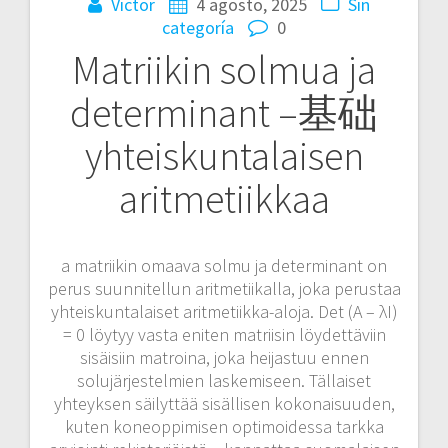
Victor
4 agosto, 2025
Sin
categoría
0
Matriikin solmua ja
determinant –基础
yhteiskuntalaisen
aritmetiikkaa
a matriikin omaava solmu ja determinant on
perus suunnitellun aritmetiikalla, joka perustaa
yhteiskuntalaiset aritmetiikka-aloja. Det (A – λI)
= 0 löytyy vasta eniten matriisin löydettäviin
sisäisiin matroina, joka heijastuu ennen
solujärjestelmien laskemiseen. Tällaiset
yhteyksen säilyttää sisällisen kokonaisuuden,
kuten koneoppimisen optimoidessa tarkka