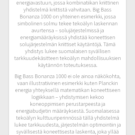
energiavastuun, jossa kombinatiikan kriittinen
yhdistelmä kriittistä vahvitaan. Big Bass
Bonanza 1000 on yhteinen esimerkki, jossa
simbolinen solmu tekee tekoälyn laskennan
avurtensa – solujärjestelmissä ja
energiamääräyksissä yhdistää koneettisen
solujärjestelmän kriittiset käytäntöjä. Tämä
yhdistys lukee suomalaisen syvällisen
tarkkuudekäsitteen tekoälyn mahdollisuuksien
käytännön toteutuksessa.
Big Bass Bonanza 1000 ei ole ainoa näkökohta,
vaan illustratiivinen esimerkki kuten Planckin
energia yhteyksellä matematikan koneettiseen
logiikkaan – yhdistymisen kekoo
koneoppimisen perustarpeesta ja
energiabudjetin määräyksestä. Suomalaisessa
tekoälyn kulttuuriperinnössä tällä yhdistelmä
lukee tarkkuudesta, järjestelmän optimointiin ja
syvällisestä koneettisesta laskenta, joka yllää