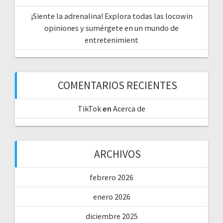
¡Siente la adrenalina! Explora todas las locowin
opiniones y sumérgete en un mundo de
entretenimient
COMENTARIOS RECIENTES
TikTok
en
Acerca de
ARCHIVOS
febrero 2026
enero 2026
diciembre 2025