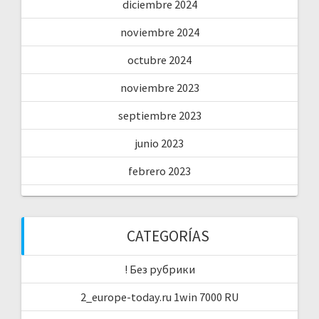
diciembre 2024
noviembre 2024
octubre 2024
noviembre 2023
septiembre 2023
junio 2023
febrero 2023
CATEGORÍAS
! Без рубрики
2_europe-today.ru 1win 7000 RU