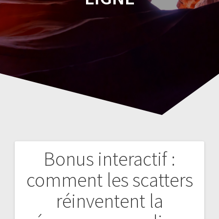
Bonus interactif :
Navegación
comment les scatters
de
réinventent la
entradas