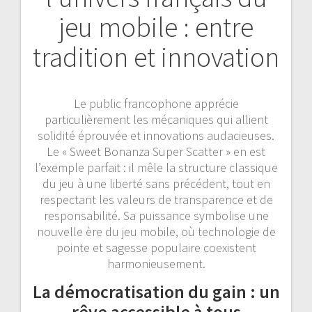
jeu mobile : entre
tradition et innovation
Le public francophone apprécie
particulièrement les mécaniques qui allient
solidité éprouvée et innovations audacieuses.
Le « Sweet Bonanza Super Scatter » en est
l’exemple parfait : il mêle la structure classique
du jeu à une liberté sans précédent, tout en
respectant les valeurs de transparence et de
responsabilité. Sa puissance symbolise une
nouvelle ère du jeu mobile, où technologie de
pointe et sagesse populaire coexistent
harmonieusement.
La démocratisation du gain : un
rêve accessible à tous