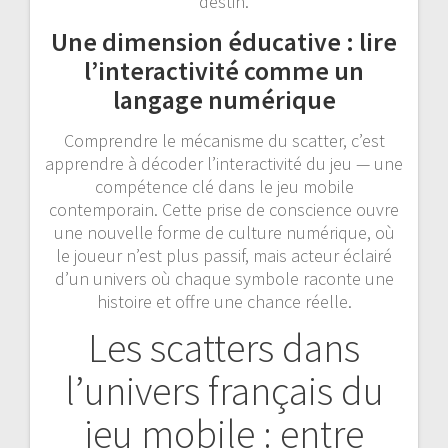
destin.
Une dimension éducative : lire
l’interactivité comme un
langage numérique
Comprendre le mécanisme du scatter, c’est
apprendre à décoder l’interactivité du jeu — une
compétence clé dans le jeu mobile
contemporain. Cette prise de conscience ouvre
une nouvelle forme de culture numérique, où
le joueur n’est plus passif, mais acteur éclairé
d’un univers où chaque symbole raconte une
histoire et offre une chance réelle.
Les scatters dans
l’univers français du
jeu mobile : entre