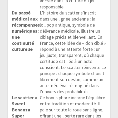
ancrée dans la culture du jeu
responsable.
Du passé
L’histoire du scatter s’inscrit
médical aux
dans une lignée ancienne : la
récompenses
lollipop antique, symbole de
numériques :
délivrance médicale, illustre un
une
ciblage précis et bienveillant. En
continuité
France, cette idée de « don ciblé »
culturelle
répond à une attente forte : un
jeu juste, transparent, où chaque
certitude est liée à un acte
conscient. Le scatter réinvente ce
principe : chaque symbole choisit
librement son destin, comme un
acte médiéval réimaginé dans
l’univers des probabilités.
Le scatter «
Ce bonus phare incarne l’équilibre
Sweet
entre tradition et modernité. Il
Bonanza
paie sur toute la roue sans ligne,
Super
offrant une liberté rare dans les