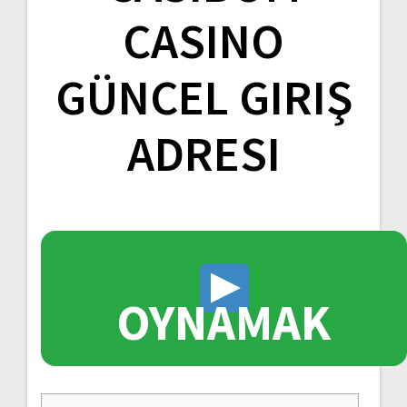
CASINO
GÜNCEL GIRIŞ
ADRESI
OYNAMAK