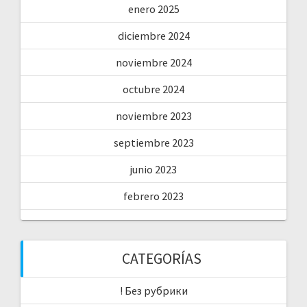
enero 2025
diciembre 2024
noviembre 2024
octubre 2024
noviembre 2023
septiembre 2023
junio 2023
febrero 2023
CATEGORÍAS
! Без рубрики