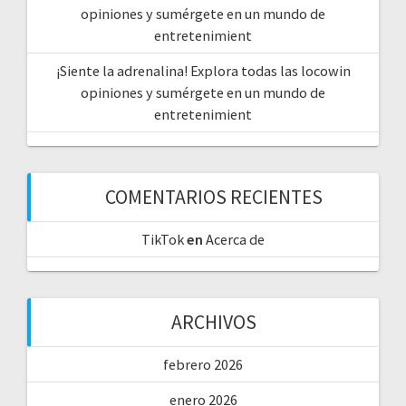
opiniones y sumérgete en un mundo de
entretenimient
¡Siente la adrenalina! Explora todas las locowin
opiniones y sumérgete en un mundo de
entretenimient
COMENTARIOS RECIENTES
TikTok
en
Acerca de
ARCHIVOS
febrero 2026
enero 2026