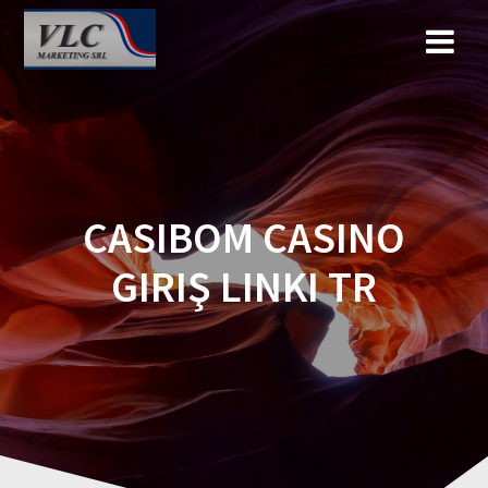
Saltar
al
contenido
CASIBOM CASINO
GIRIŞ LINKI TR