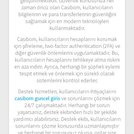
geliştirilmektedir. Güvenlik konusunda her
zaman öncü olan Casibom, kullanıcıların
bilgilerinin ve para transferlerinin güvenliğini
sağlamak için en modern teknolojileri
kullanmaktadır.
Casibom, kullanıcıların hesaplarını korumak
için şifreleme, two-factor authentication (2FA) ve
diğer güvenlik önlemlerini uygulamaktadır. Bu,
kullanıcıların hesaplarını tehlikeye atma riskini
en aza indirir. Ayrıca, herhangi bir şüpheli eylemi
tespit etmek ve önlemek için sürekli olarak
sistemlerini kontrol ederler.
Destek hizmetleri, kullanıcıların ihtiyaçlarını
casibom guncel giris
ve sorunlarını çözmek için
24/7 çalışmaktadır. Herhangi bir sorun
yaşarsanız, destek ekibinden hızlı bir şekilde
yardımcı alabilirsiniz. Destek ekibi, kullanıcıların
sorunlarını çözme konusunda uzmanlaşmıştır
ve herhangi bir sorununuz olursa, onlar size