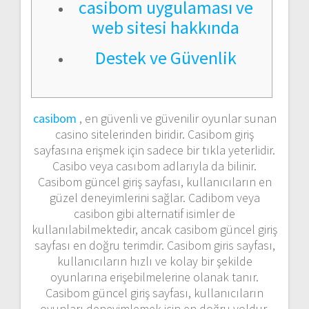
casibom uygulaması ve
web sitesi hakkında
Destek ve Güvenlik
casibom
, en güvenli ve güvenilir oyunlar sunan
casino sitelerinden biridir. Casibom giriş
sayfasına erişmek için sadece bir tıkla yeterlidir.
Casibo veya casıbom adlarıyla da bilinir.
Casibom güncel giriş sayfası, kullanıcıların en
güzel deneyimlerini sağlar. Cadibom veya
casibon gibi alternatif isimler de
kullanılabilmektedir, ancak casibom güncel giriş
sayfası en doğru terimdir. Casibom giris sayfası,
kullanıcıların hızlı ve kolay bir şekilde
oyunlarına erişebilmelerine olanak tanır.
Casibom güncel giriş sayfası, kullanıcıların
oyunları deneyimlemek için en doğru yoldur.