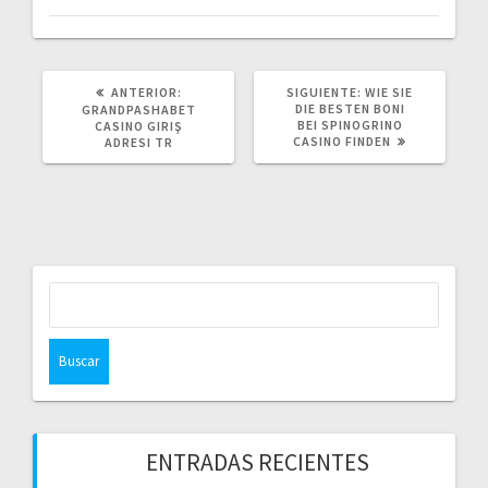
POST
SIGUIENTE
ANTERIOR:
SIGUIENTE:
WIE SIE
ANTERIOR:
POST:
DIE BESTEN BONI
GRANDPASHABET
BEI SPINOGRINO
CASINO GIRIŞ
CASINO FINDEN
ADRESI TR
Buscar:
ENTRADAS RECIENTES