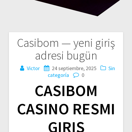
Casibom — yeni giriş
Navegación
adresi bugün
de
entradas
Victor
24 septiembre, 2025
Sin
categoría
0
CASIBOM
CASINO RESMI
GIRIŞ