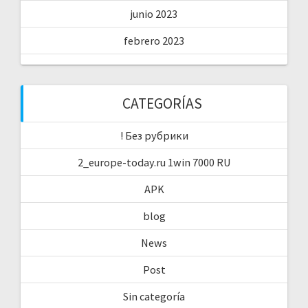
junio 2023
febrero 2023
CATEGORÍAS
! Без рубрики
2_europe-today.ru 1win 7000 RU
APK
blog
News
Post
Sin categoría