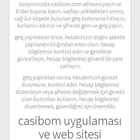
tarayıcınızda casibom.com adresini yazın ve
Enter tuşuna basın. sayfayı yükledikten sonra,
sağ üst köşede bulunan giriş butonuna tıklayın.
kullanıcı adınızı ve şifrenizi girin ve giriş yapın.
giriş yapmadan önce, hesabınızın doğru şekilde
yapılandırıldığından emin olun. hesap
bilgilerinizi kontrol edin ve gerekirse
güncelleyin. hesap bilgilerinizi güvenli bir yere
saklayın.
giriş yaptıktan sonra, hesabınızın güncel
durumunu kontrol edin. hesap bilgilerinizi
düzenleyin veya şifrenizi değiştirmek için gerekli
olan butonları kullanın. hesap bilgilerinizi
düzenlemek, güvenliğiniz için önemlidir.
casibom uygulaması
ve web sitesi