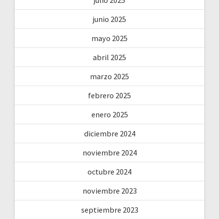
junio 2025
mayo 2025
abril 2025
marzo 2025
febrero 2025
enero 2025
diciembre 2024
noviembre 2024
octubre 2024
noviembre 2023
septiembre 2023