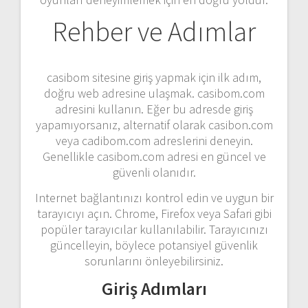
Rehber ve Adımlar
casibom sitesine giriş yapmak için ilk adım,
doğru web adresine ulaşmak. casibom.com
adresini kullanın. Eğer bu adresde giriş
yapamıyorsanız, alternatif olarak casibon.com
veya cadibom.com adreslerini deneyin.
Genellikle casibom.com adresi en güncel ve
güvenli olanıdır.
Internet bağlantınızı kontrol edin ve uygun bir
tarayıcıyı açın. Chrome, Firefox veya Safari gibi
popüler tarayıcılar kullanılabilir. Tarayıcınızı
güncelleyin, böylece potansiyel güvenlik
sorunlarını önleyebilirsiniz.
Giriş Adımları