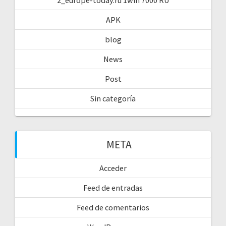
APK
blog
News
Post
Sin categoría
META
Acceder
Feed de entradas
Feed de comentarios