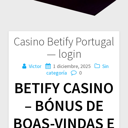
Casino Betify Portugal
Navegación
— login
de
entradas
Victor
1 diciembre, 2025
Sin
categoría
0
BETIFY CASINO
– BÓNUS DE
BOAS-VINDAS E