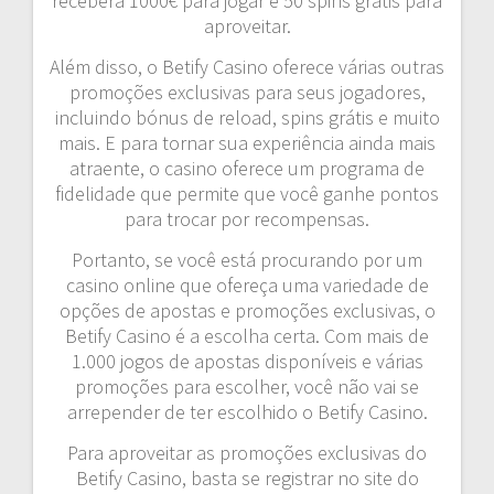
receberá 1000€ para jogar e 50 spins grátis para
aproveitar.
Além disso, o Betify Casino oferece várias outras
promoções exclusivas para seus jogadores,
incluindo bónus de reload, spins grátis e muito
mais. E para tornar sua experiência ainda mais
atraente, o casino oferece um programa de
fidelidade que permite que você ganhe pontos
para trocar por recompensas.
Portanto, se você está procurando por um
casino online que ofereça uma variedade de
opções de apostas e promoções exclusivas, o
Betify Casino é a escolha certa. Com mais de
1.000 jogos de apostas disponíveis e várias
promoções para escolher, você não vai se
arrepender de ter escolhido o Betify Casino.
Para aproveitar as promoções exclusivas do
Betify Casino, basta se registrar no site do