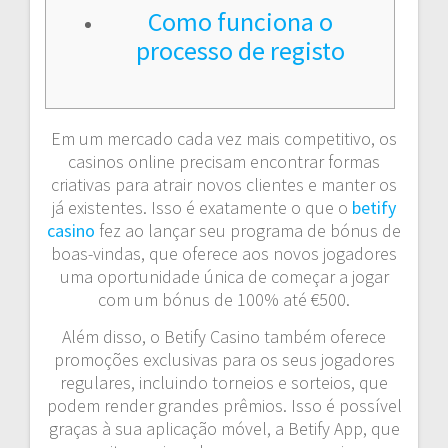
Como funciona o
processo de registo
Em um mercado cada vez mais competitivo, os
casinos online precisam encontrar formas
criativas para atrair novos clientes e manter os
já existentes. Isso é exatamente o que o
betify
casino
fez ao lançar seu programa de bónus de
boas-vindas, que oferece aos novos jogadores
uma oportunidade única de começar a jogar
com um bónus de 100% até €500.
Além disso, o Betify Casino também oferece
promoções exclusivas para os seus jogadores
regulares, incluindo torneios e sorteios, que
podem render grandes prêmios. Isso é possível
graças à sua aplicação móvel, a Betify App, que