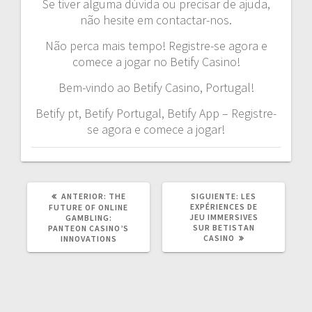
Se tiver alguma dúvida ou precisar de ajuda,
não hesite em contactar-nos.
Não perca mais tempo! Registre-se agora e
comece a jogar no Betify Casino!
Bem-vindo ao Betify Casino, Portugal!
Betify pt, Betify Portugal, Betify App – Registre-
se agora e comece a jogar!
POST
SIGUIENTE
ANTERIOR:
THE
SIGUIENTE:
LES
ANTERIOR:
POST:
EXPÉRIENCES DE
FUTURE OF ONLINE
JEU IMMERSIVES
GAMBLING:
SUR BETISTAN
PANTEON CASINO’S
CASINO
INNOVATIONS