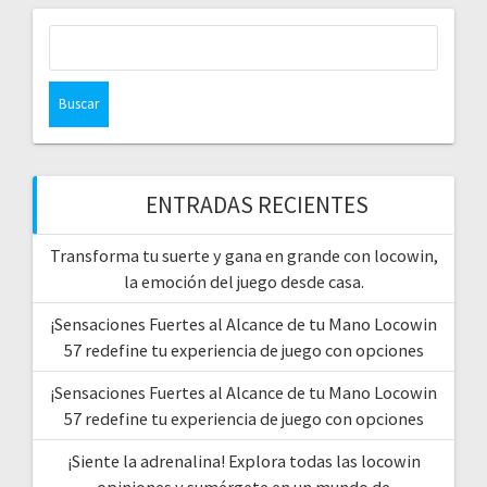
Buscar:
ENTRADAS RECIENTES
Transforma tu suerte y gana en grande con locowin,
la emoción del juego desde casa.
¡Sensaciones Fuertes al Alcance de tu Mano Locowin
57 redefine tu experiencia de juego con opciones
¡Sensaciones Fuertes al Alcance de tu Mano Locowin
57 redefine tu experiencia de juego con opciones
¡Siente la adrenalina! Explora todas las locowin
opiniones y sumérgete en un mundo de