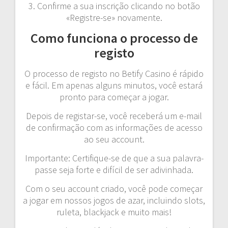
3. Confirme a sua inscrição clicando no botão
«Registre-se» novamente.
Como funciona o processo de
registo
O processo de registo no Betify Casino é rápido
e fácil. Em apenas alguns minutos, você estará
pronto para começar a jogar.
Depois de registar-se, você receberá um e-mail
de confirmação com as informações de acesso
ao seu account.
Importante: Certifique-se de que a sua palavra-
passe seja forte e difícil de ser adivinhada.
Com o seu account criado, você pode começar
a jogar em nossos jogos de azar, incluindo slots,
ruleta, blackjack e muito mais!