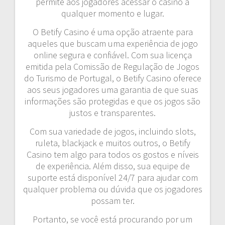
permite aos jogadores acessar o casino a
qualquer momento e lugar.
O Betify Casino é uma opção atraente para
aqueles que buscam uma experiência de jogo
online segura e confiável. Com sua licença
emitida pela Comissão de Regulação de Jogos
do Turismo de Portugal, o Betify Casino oferece
aos seus jogadores uma garantia de que suas
informações são protegidas e que os jogos são
justos e transparentes.
Com sua variedade de jogos, incluindo slots,
ruleta, blackjack e muitos outros, o Betify
Casino tem algo para todos os gostos e níveis
de experiência. Além disso, sua equipe de
suporte está disponível 24/7 para ajudar com
qualquer problema ou dúvida que os jogadores
possam ter.
Portanto, se você está procurando por um