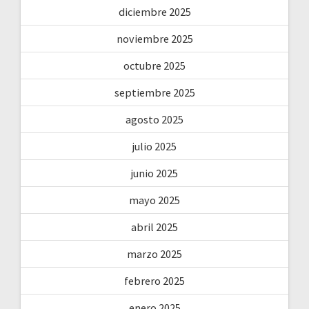
diciembre 2025
noviembre 2025
octubre 2025
septiembre 2025
agosto 2025
julio 2025
junio 2025
mayo 2025
abril 2025
marzo 2025
febrero 2025
enero 2025