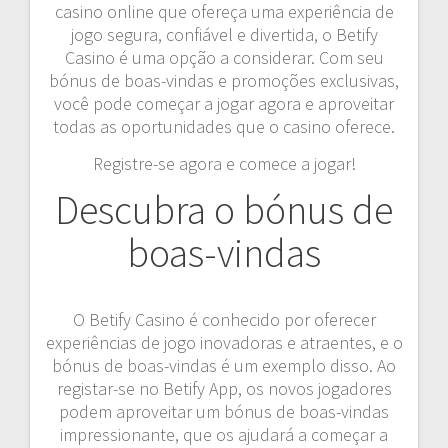
casino online que ofereça uma experiência de
jogo segura, confiável e divertida, o Betify
Casino é uma opção a considerar. Com seu
bónus de boas-vindas e promoções exclusivas,
você pode começar a jogar agora e aproveitar
todas as oportunidades que o casino oferece.
Registre-se agora e comece a jogar!
Descubra o bónus de
boas-vindas
O Betify Casino é conhecido por oferecer
experiências de jogo inovadoras e atraentes, e o
bónus de boas-vindas é um exemplo disso. Ao
registar-se no Betify App, os novos jogadores
podem aproveitar um bónus de boas-vindas
impressionante, que os ajudará a começar a