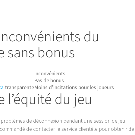
inconvénients du
e sans bonus
Inconvénients
Pas de bonus
ca
transparente
Moins d’incitations pour les joueurs
e l’équité du jeu
s problèmes de déconnexion pendant une session de jeu.
ecommandé de contacter le service clientèle pour obtenir de