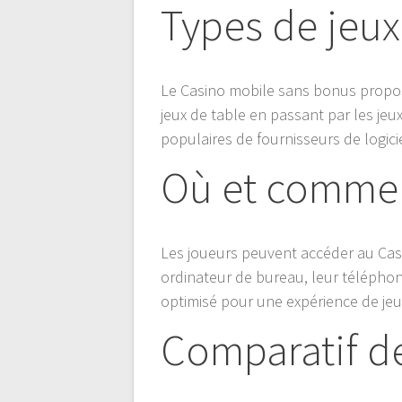
Types de jeux
Le Casino mobile sans bonus propos
jeux de table en passant par les jeux
populaires de fournisseurs de logic
Où et commen
Les joueurs peuvent accéder au Casi
ordinateur de bureau, leur téléphon
optimisé pour une expérience de jeu 
Comparatif de