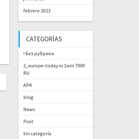
febrero 2023
CATEGORÍAS
! Без рубрики
2_europe-today.ru 1win 7000
RU
APK
blog
News
Post
Sin categoría