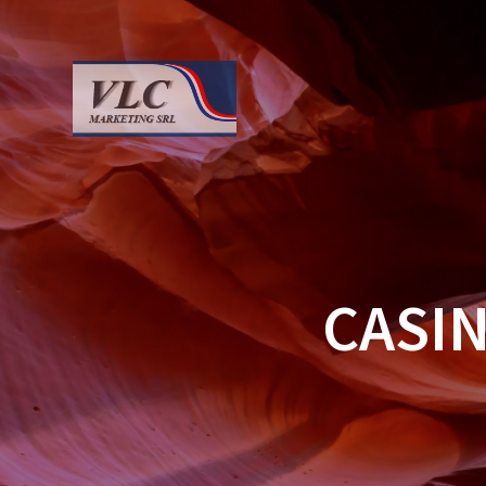
Saltar
al
contenido
CASI