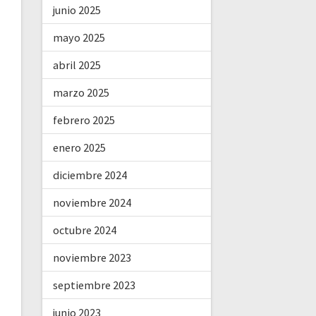
junio 2025
mayo 2025
abril 2025
marzo 2025
febrero 2025
enero 2025
diciembre 2024
noviembre 2024
octubre 2024
noviembre 2023
septiembre 2023
junio 2023