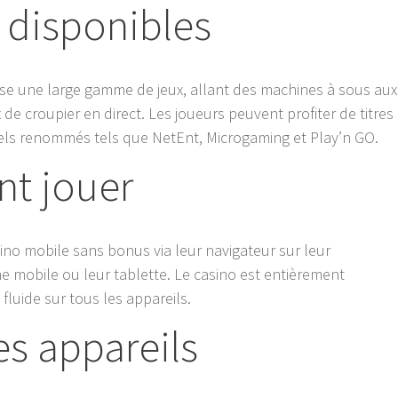
 disponibles
e une large gamme de jeux, allant des machines à sous aux
 de croupier en direct. Les joueurs peuvent profiter de titres
iels renommés tels que NetEnt, Microgaming et Play’n GO.
t jouer
no mobile sans bonus via leur navigateur sur leur
e mobile ou leur tablette. Le casino est entièrement
fluide sur tous les appareils.
s appareils