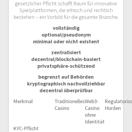
gesetzlicher Pflicht schafft Raum für innovative
Spielplattformen, die ethisch und rechtlich
bestehen – ein Vorbild für die gesamte Branche.
vollständig
optional/pseudonym
minimal oder nicht existent
zentralisiert
dezentral/blockchain-basiert
privatsphäre-schützend
begrenzt auf Behörden
kryptographisch nachvollziehbar
dezentral überprüfbar
Merkmal
Traditionelles
Web3-
Regulatoris
Casino
Casino
Hürden
ohne
Identität
KYC-Pflicht