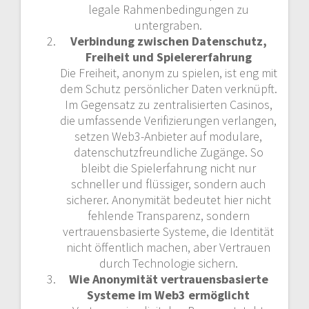
legale Rahmenbedingungen zu
untergraben.
Verbindung zwischen Datenschutz,
Freiheit und Spielererfahrung
Die Freiheit, anonym zu spielen, ist eng mit
dem Schutz persönlicher Daten verknüpft.
Im Gegensatz zu zentralisierten Casinos,
die umfassende Verifizierungen verlangen,
setzen Web3-Anbieter auf modulare,
datenschutzfreundliche Zugänge. So
bleibt die Spielerfahrung nicht nur
schneller und flüssiger, sondern auch
sicherer. Anonymität bedeutet hier nicht
fehlende Transparenz, sondern
vertrauensbasierte Systeme, die Identität
nicht öffentlich machen, aber Vertrauen
durch Technologie sichern.
Wie Anonymität vertrauensbasierte
Systeme im Web3 ermöglicht