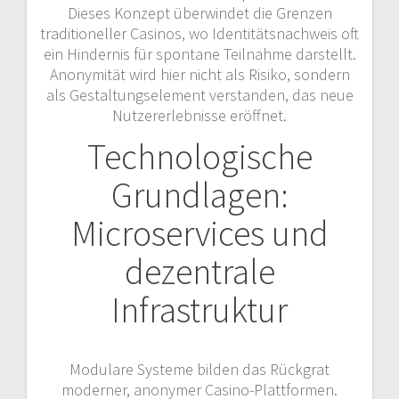
Dieses Konzept überwindet die Grenzen
traditioneller Casinos, wo Identitätsnachweis oft
ein Hindernis für spontane Teilnahme darstellt.
Anonymität wird hier nicht als Risiko, sondern
als Gestaltungselement verstanden, das neue
Nutzererlebnisse eröffnet.
Technologische
Grundlagen:
Microservices und
dezentrale
Infrastruktur
Modulare Systeme bilden das Rückgrat
moderner, anonymer Casino-Plattformen.