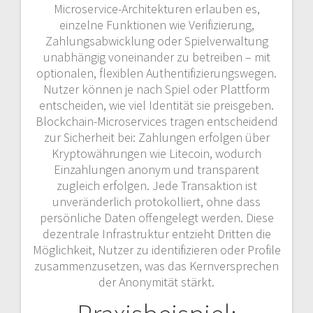
Microservice-Architekturen erlauben es,
einzelne Funktionen wie Verifizierung,
Zahlungsabwicklung oder Spielverwaltung
unabhängig voneinander zu betreiben – mit
optionalen, flexiblen Authentifizierungswegen.
Nutzer können je nach Spiel oder Plattform
entscheiden, wie viel Identität sie preisgeben.
Blockchain-Microservices tragen entscheidend
zur Sicherheit bei: Zahlungen erfolgen über
Kryptowährungen wie Litecoin, wodurch
Einzahlungen anonym und transparent
zugleich erfolgen. Jede Transaktion ist
unveränderlich protokolliert, ohne dass
persönliche Daten offengelegt werden. Diese
dezentrale Infrastruktur entzieht Dritten die
Möglichkeit, Nutzer zu identifizieren oder Profile
zusammenzusetzen, was das Kernversprechen
der Anonymität stärkt.