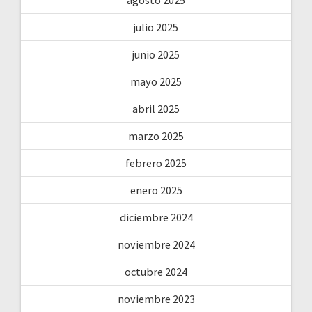
julio 2025
junio 2025
mayo 2025
abril 2025
marzo 2025
febrero 2025
enero 2025
diciembre 2024
noviembre 2024
octubre 2024
noviembre 2023