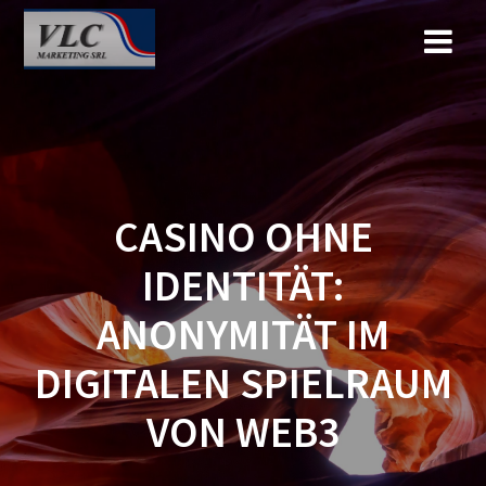
Saltar
al
contenido
CASINO OHNE
IDENTITÄT:
ANONYMITÄT IM
DIGITALEN SPIELRAUM
VON WEB3