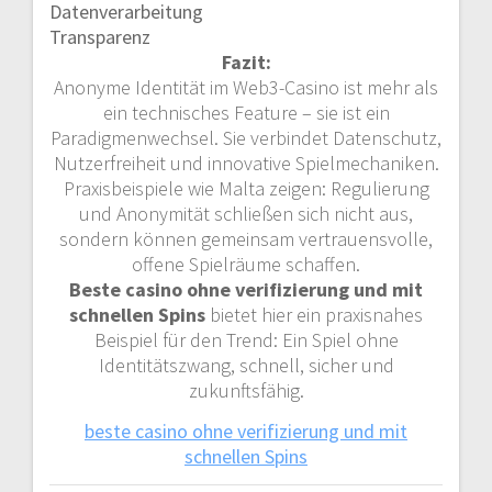
Datenverarbeitung
Transparenz
Fazit:
Anonyme Identität im Web3-Casino ist mehr als
ein technisches Feature – sie ist ein
Paradigmenwechsel. Sie verbindet Datenschutz,
Nutzerfreiheit und innovative Spielmechaniken.
Praxisbeispiele wie Malta zeigen: Regulierung
und Anonymität schließen sich nicht aus,
sondern können gemeinsam vertrauensvolle,
offene Spielräume schaffen.
Beste casino ohne verifizierung und mit
schnellen Spins
bietet hier ein praxisnahes
Beispiel für den Trend: Ein Spiel ohne
Identitätszwang, schnell, sicher und
zukunftsfähig.
beste casino ohne verifizierung und mit
schnellen Spins