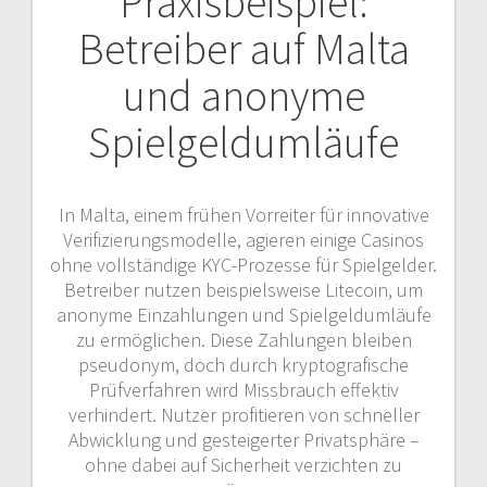
Praxisbeispiel:
Betreiber auf Malta
und anonyme
Spielgeldumläufe
In Malta, einem frühen Vorreiter für innovative
Verifizierungsmodelle, agieren einige Casinos
ohne vollständige KYC-Prozesse für Spielgelder.
Betreiber nutzen beispielsweise Litecoin, um
anonyme Einzahlungen und Spielgeldumläufe
zu ermöglichen. Diese Zahlungen bleiben
pseudonym, doch durch kryptografische
Prüfverfahren wird Missbrauch effektiv
verhindert. Nutzer profitieren von schneller
Abwicklung und gesteigerter Privatsphäre –
ohne dabei auf Sicherheit verzichten zu