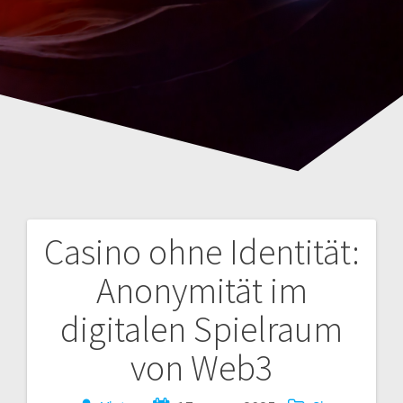
Casino ohne Identität:
Navegación
Anonymität im
de
digitalen Spielraum
entradas
von Web3