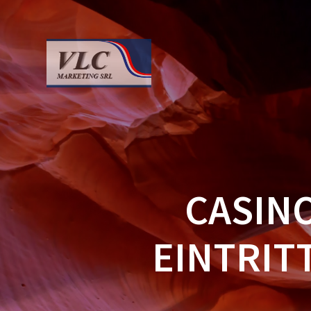
Saltar
al
contenido
CASIN
EINTRIT