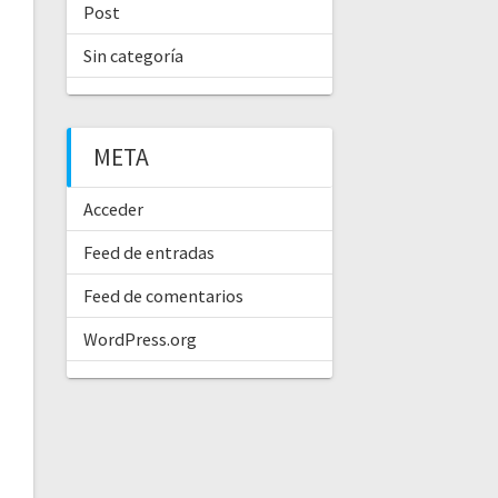
Post
Sin categoría
META
Acceder
Feed de entradas
Feed de comentarios
WordPress.org