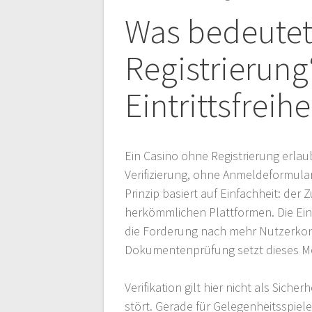
Was bedeutet
Registrierung
Eintrittsfreihe
Ein Casino ohne Registrierung erlau
Verifizierung, ohne Anmeldeformula
Prinzip basiert auf Einfachheit: der Z
herkömmlichen Plattformen. Die Eintr
die Forderung nach mehr Nutzerkont
Dokumentenprüfung setzt dieses Mod
Verifikation gilt hier nicht als Sich
stört. Gerade für Gelegenheitsspiele