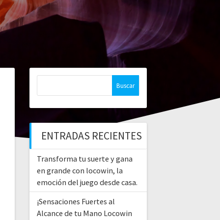
Buscar:
ENTRADAS RECIENTES
Transforma tu suerte y gana
en grande con locowin, la
emoción del juego desde casa.
¡Sensaciones Fuertes al
Alcance de tu Mano Locowin