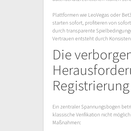
Plattformen wie LeoVegas oder Bet36
starten sofort, profitieren von sofo
durch transparente Spielbedingung
Vertrauen entsteht durch Konsisten
Die verborge
Herausforder
Registrierung
Ein zentraler Spannungsbogen betrif
klassische Verifikation nicht mögli
Maßnahmen: