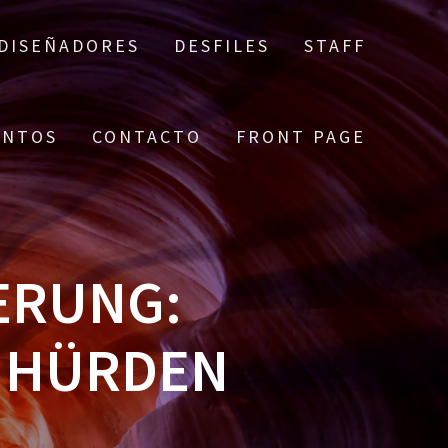
DISEÑADORES
DESFILES
STAFF
ENTOS
CONTACTO
FRONT PAGE
ERUNG:
E HÜRDEN