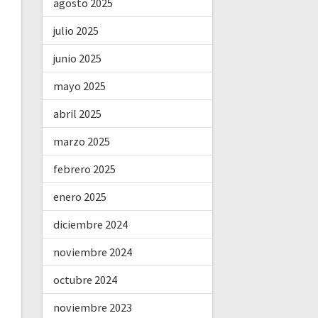
agosto 2025
julio 2025
junio 2025
mayo 2025
abril 2025
marzo 2025
febrero 2025
enero 2025
diciembre 2024
noviembre 2024
octubre 2024
noviembre 2023