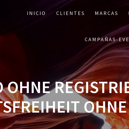
INICIO
CLIENTES
MARCAS
CAMPAÑAS-EV
O OHNE REGISTRI
TSFREIHEIT OHN