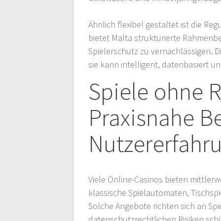
Ähnlich flexibel gestaltet ist die R
bietet Malta strukturierte Rahmenb
Spielerschutz zu vernachlässigen. Di
sie kann intelligent, datenbasiert u
Spiele ohne R
Praxisnahe Be
Nutzererfahr
Viele Online-Casinos bieten mittlerw
klassische Spielautomaten, Tischspi
Solche Angebote richten sich an Spie
datenschutzrechtlichen Risiken sch