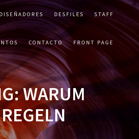
DISEÑADORES
DESFILES
STAFF
ENTOS
CONTACTO
FRONT PAGE
NG: WARUM
 REGELN