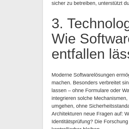
sicher zu betreiben, unterstützt 
3. Technolo
Wie Software
entfallen läs
Moderne Softwarelösungen ermögl
machen. Besonders verbreitet sin
lassen – ohne Formulare oder War
integrieren solche Mechanismen, 
umgehen, ohne Sicherheitsstandar
Architekturen neue Fragen auf: Wi
Identitätsprüfung? Die Forschung 