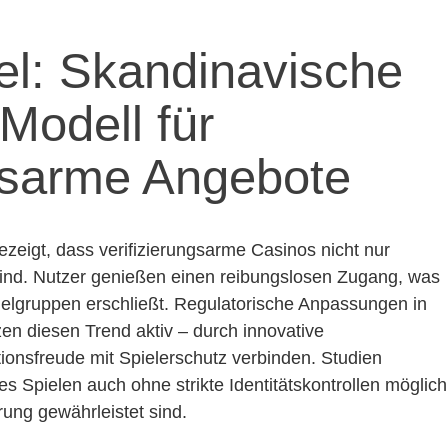
iel: Skandinavische
Modell für
ngsarme Angebote
zeigt, dass verifizierungsarme Casinos nicht nur
 sind. Nutzer genießen einen reibungslosen Zugang, was
Zielgruppen erschließt. Regulatorische Anpassungen in
n diesen Trend aktiv – durch innovative
onsfreude mit Spielerschutz verbinden. Studien
s Spielen auch ohne strikte Identitätskontrollen möglich
rung gewährleistet sind.