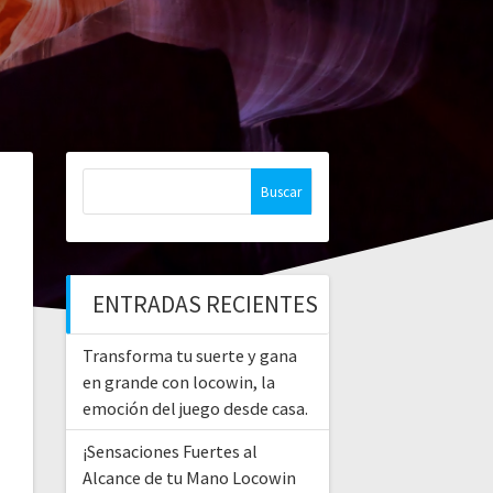
Buscar:
ENTRADAS RECIENTES
Transforma tu suerte y gana
en grande con locowin, la
emoción del juego desde casa.
¡Sensaciones Fuertes al
Alcance de tu Mano Locowin