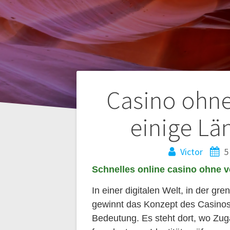
Navegación
Casino ohne
de
einige Lä
entradas
Victor
5
Schnelles online casino ohne ve
In einer digitalen Welt, in der gr
gewinnt das Konzept des Casinos
Bedeutung. Es steht dort, wo Zug