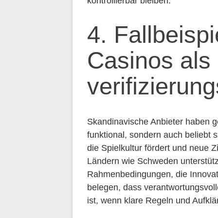
kontrollierbar bleiben.
4. Fallbeisp
Casinos als 
verifizieru
Skandinavische Anbieter haben ge
funktional, sondern auch beliebt
die Spielkultur fördert und neue 
Ländern wie Schweden unterstütze
Rahmenbedingungen, die Innovati
belegen, dass verantwortungsvolle
ist, wenn klare Regeln und Aufklä