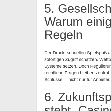
5. Gesellsch
Warum einig
Regeln
Der Druck, schnellen Spielspaß an
sofortigen Zugriff schätzen. Wettb
Systeme setzen. Doch Regulierung
rechtliche Fragen bleiben zentral
Schlüssel – nicht nur für Anbiete
6. Zukunfts
steht „Casin