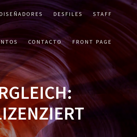
DISEÑADORES
DESFILES
STAFF
ENTOS
CONTACTO
FRONT PAGE
RGLEICH:
LIZENZIERT