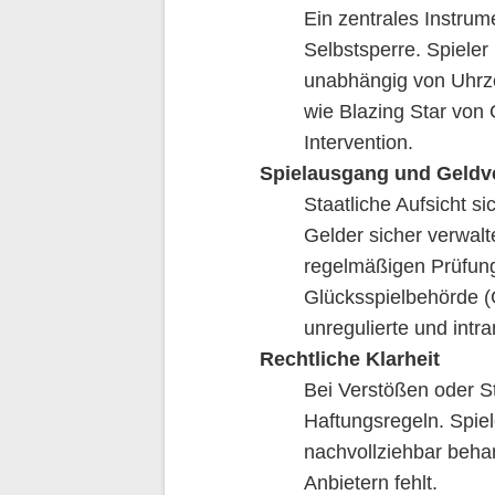
Ein zentrales Instrum
Selbstsperre. Spieler
unabhängig von Uhrzei
wie Blazing Star von
Intervention.
Spielausgang und Geldv
Staatliche Aufsicht s
Gelder sicher verwalt
regelmäßigen Prüfun
Glücksspielbehörde (G
unregulierte und intr
Rechtliche Klarheit
Bei Verstößen oder Str
Haftungsregeln. Spie
nachvollziehbar behan
Anbietern fehlt.