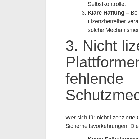
Selbstkontrolle.
Klare Haftung
– Bei
Lizenzbetreiber veran
solche Mechanismen
3. Nicht li
Plattforme
fehlende
Schutzme
Wer sich für nicht lizenziert
Sicherheitsvorkehrungen. Die