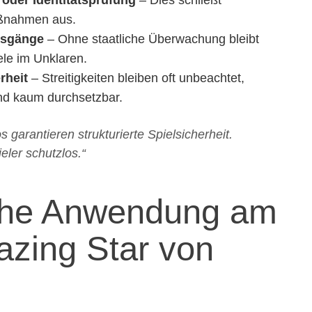
 oder Identitätsprüfung
– Dies schließt
ßnahmen aus.
usgänge
– Ohne staatliche Überwachung bleibt
ele im Unklaren.
rheit
– Streitigkeiten bleiben oft unbeachtet,
nd kaum durchsetzbar.
s garantieren strukturierte Spielsicherheit.
eler schutzlos.“
sche Anwendung am
lazing Star von