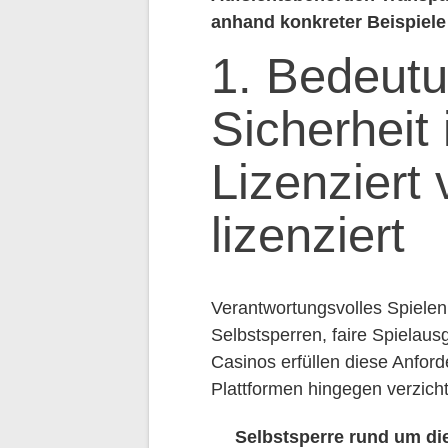
anhand konkreter Beispiele
1. Bedeutu
Sicherheit 
Lizenziert 
lizenziert
Verantwortungsvolles Spielen 
Selbstsperren, faire Spielau
Casinos erfüllen diese Anford
Plattformen hingegen verzich
Selbstsperre rund um di