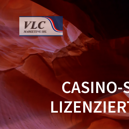
Saltar
al
contenido
CASINO-
LIZENZIER