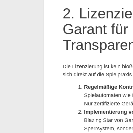
2. Lizenzi
Garant für
Transpare
Die Lizenzierung ist kein blo
sich direkt auf die Spielpraxis
Regelmäßige Kontr
Spielautomaten wie B
Nur zertifizierte Ger
Implementierung v
Blazing Star von Gam
Sperrsystem, sondern