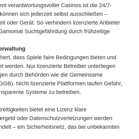
ent verantwortungsvoller Casinos ist die 24/7-
 können sich jederzeit selbst ausschließen –
t oder Gerät. So verhindern lizenzierte Anbieter
 Gamomat Suchtgefährdung durch frühzeitige
erwaltung
ichert, dass Spiele faire Bedingungen bieten und
et werden. Nur lizenzierte Betreiber unterliegen
gen durch Behörden wie die Gemeinsame
GB). Nicht lizenzierte Plattformen laufen Gefahr,
ansparente Systeme zu betreiben.
eitigkeiten bietet eine Lizenz klare
lergeld oder Datenschutzverletzungen werden
delt – ein Sicherheitsnetz, das bei unbekannten