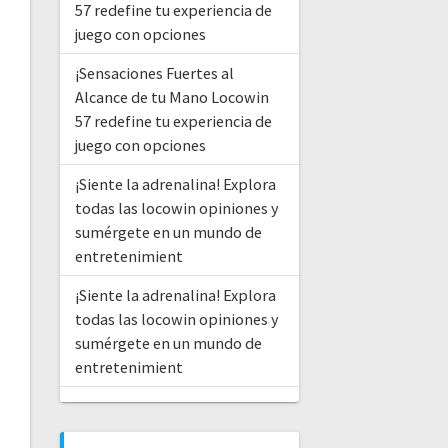
57 redefine tu experiencia de
juego con opciones
¡Sensaciones Fuertes al
Alcance de tu Mano Locowin
57 redefine tu experiencia de
juego con opciones
¡Siente la adrenalina! Explora
todas las locowin opiniones y
sumérgete en un mundo de
entretenimient
¡Siente la adrenalina! Explora
todas las locowin opiniones y
sumérgete en un mundo de
entretenimient