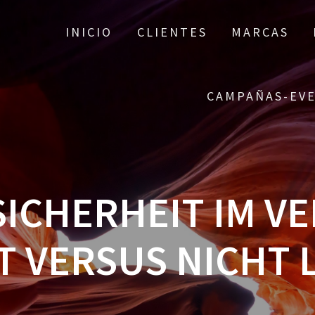
INICIO
CLIENTES
MARCAS
CAMPAÑAS-EV
SICHERHEIT IM VE
T VERSUS NICHT 