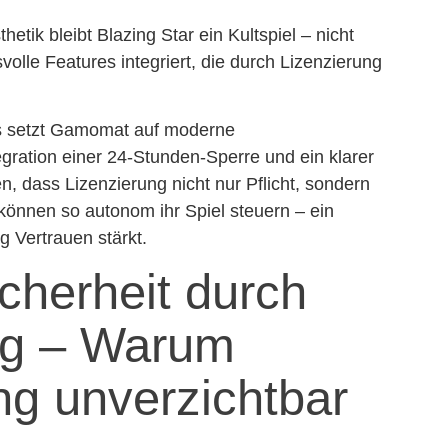
hetik bleibt Blazing Star ein Kultspiel – nicht
volle Features integriert, die durch Lizenzierung
es setzt Gamomat auf moderne
ration einer 24-Stunden-Sperre und ein klarer
, dass Lizenzierung nicht nur Pflicht, sondern
 können so autonom ihr Spiel steuern – ein
g Vertrauen stärkt.
icherheit durch
ng – Warum
ng unverzichtbar