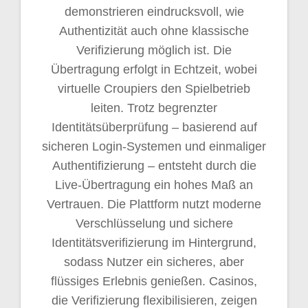
demonstrieren eindrucksvoll, wie
Authentizität auch ohne klassische
Verifizierung möglich ist. Die
Übertragung erfolgt in Echtzeit, wobei
virtuelle Croupiers den Spielbetrieb
leiten. Trotz begrenzter
Identitätsüberprüfung – basierend auf
sicheren Login-Systemen und einmaliger
Authentifizierung – entsteht durch die
Live-Übertragung ein hohes Maß an
Vertrauen. Die Plattform nutzt moderne
Verschlüsselung und sichere
Identitätsverifizierung im Hintergrund,
sodass Nutzer ein sicheres, aber
flüssiges Erlebnis genießen. Casinos,
die Verifizierung flexibilisieren, zeigen