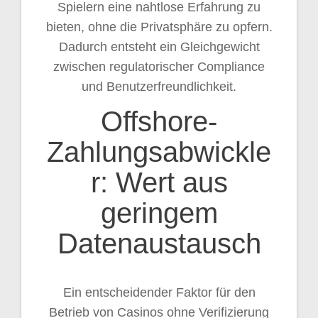
Spielern eine nahtlose Erfahrung zu
bieten, ohne die Privatsphäre zu opfern.
Dadurch entsteht ein Gleichgewicht
zwischen regulatorischer Compliance
und Benutzerfreundlichkeit.
Offshore-
Zahlungsabwickle
r: Wert aus
geringem
Datenaustausch
Ein entscheidender Faktor für den
Betrieb von Casinos ohne Verifizierung