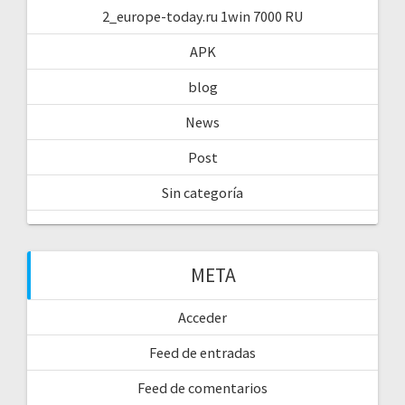
2_europe-today.ru 1win 7000 RU
APK
blog
News
Post
Sin categoría
META
Acceder
Feed de entradas
Feed de comentarios