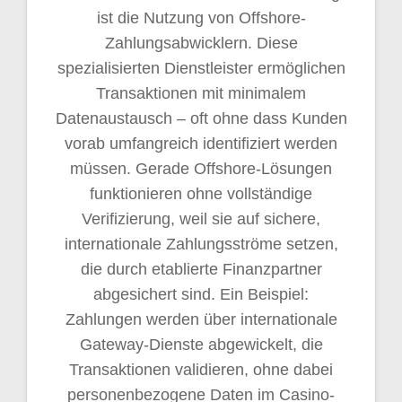
ist die Nutzung von Offshore-
Zahlungsabwicklern. Diese
spezialisierten Dienstleister ermöglichen
Transaktionen mit minimalem
Datenaustausch – oft ohne dass Kunden
vorab umfangreich identifiziert werden
müssen. Gerade Offshore-Lösungen
funktionieren ohne vollständige
Verifizierung, weil sie auf sichere,
internationale Zahlungsströme setzen,
die durch etablierte Finanzpartner
abgesichert sind. Ein Beispiel:
Zahlungen werden über internationale
Gateway-Dienste abgewickelt, die
Transaktionen validieren, ohne dabei
personenbezogene Daten im Casino-