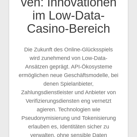
ven: Innovationen
im Low-Data-
Casino-Bereich
Die Zukunft des Online-Glücksspiels
wird zunehmend von Low-Data-
Ansätzen geprägt. API-Ökosysteme
ermöglichen neue Geschäftsmodelle, bei
denen Spielanbieter,
Zahlungsdienstleister und Anbieter von
Verifizierungsdiensten eng vernetzt
agieren. Technologien wie
Pseudonymisierung und Tokenisierung
erlauben es, Identitäten sicher zu
verwalten, ohne sensible Daten