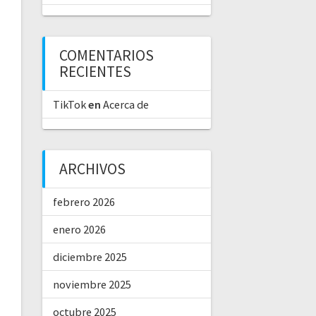
COMENTARIOS
RECIENTES
TikTok
en
Acerca de
ARCHIVOS
febrero 2026
enero 2026
diciembre 2025
noviembre 2025
octubre 2025