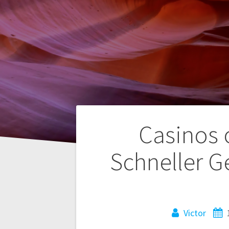
Navegación
Casinos 
de
Schneller G
entradas
Victor