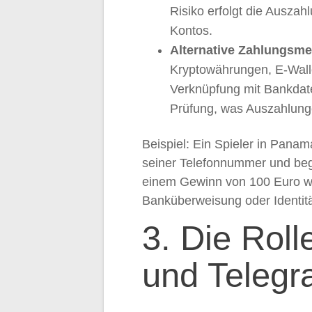
Risiko erfolgt die Auszah
Kontos.
Alternative Zahlungsm
Kryptowährungen, E-Walle
Verknüpfung mit Bankdaten
Prüfung, was Auszahlung
Beispiel: Ein Spieler in Panama
seiner Telefonnummer und beg
einem Gewinn von 100 Euro wir
Banküberweisung oder Identitä
3. Die Rol
und Telegr