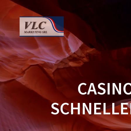
Saltar
al
contenido
CASINO
SCHNELLE