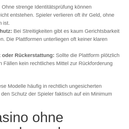
:
Ohne strenge Identitätsprüfung können
cht entstehen. Spieler verlieren oft ihr Geld, ohne
 ist.
hutz:
Bei Streitigkeiten gibt es kaum Gerichtsbarkeit
 Die Plattformen unterliegen oft keiner klaren
 oder Rückerstattung:
Sollte die Plattform plötzlich
en Fällen kein rechtliches Mittel zur Rückforderung
ese Modelle häufig in rechtlich ungesicherten
 den Schutz der Spieler faktisch auf ein Minimum
asino ohne