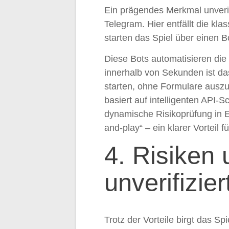
Ein prägendes Merkmal unverif
Telegram. Hier entfällt die kla
starten das Spiel über einen B
Diese Bots automatisieren die
innerhalb von Sekunden ist das
starten, ohne Formulare ausz
basiert auf intelligenten API-S
dynamische Risikoprüfung in E
and-play“ – ein klarer Vorteil f
4. Risiken
unverifizie
Trotz der Vorteile birgt das Sp