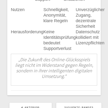
Nutzen
Schnelligkeit,
Unverzüglicher
Anonymität,
Zugang,
klare Regeln
dezentrale
Sicherheit
Herausforderung
Keine
Datenschutz
Identitätsprüfung
kollidiert mit
bedeutet
Lizenzpflichten
Supportverlust
„Die Zukunft des Online-Glücksspiels
liegt nicht im Widerstand gegen Regeln,
sondern in ihrer intelligenten digitalen
Umsetzung.“
POST
SIGUIENTE
ANTERIOR:
SIGUIENTE:
RAMSES