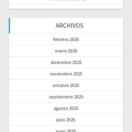
ARCHIVOS
febrero 2026
enero 2026
diciembre 2025
noviembre 2025
octubre 2025
septiembre 2025
agosto 2025
julio 2025
junio 2025