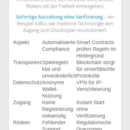
Risiken mit der Freiheit einhergehen.
Sofortige Auszahlung ohne Verifizierung
– ein
Beispiel dafür, wie moderne Technologie den
Zugang zum Glücksspiel revolutioniert.
Aspekt
Automatisierte
Smart Contracts
Compliance
prüfen Regeln im
Hintergrund
Transparenz
Spielregeln
Blockchain sorgt
klar und
für unverfälschte
unveränderlich
Protokolle
Datenschutz
Anonyme
VPN für IP-
Wallet-
Verschleierung
Nutzung
Zugang
Keine
Instant Start
Registrierung
ohne
notwendig
Verifizierung
Risiken
Fehlender
Regulatorische
Support
Grauzonen