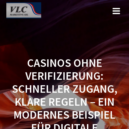
Saltar
al
contenido
CASINOS OHNE
VERIFIZIERUNG:
SCHNELLER ZUGANG,
KLARE REGELN – EIN
MODERNES BEISPIEL
FÜR DIGITALE