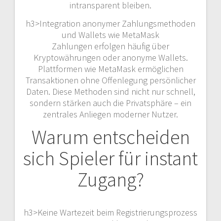
intransparent bleiben.
h3>Integration anonymer Zahlungsmethoden
und Wallets wie MetaMask
Zahlungen erfolgen häufig über
Kryptowährungen oder anonyme Wallets.
Plattformen wie MetaMask ermöglichen
Transaktionen ohne Offenlegung persönlicher
Daten. Diese Methoden sind nicht nur schnell,
sondern stärken auch die Privatsphäre – ein
zentrales Anliegen moderner Nutzer.
Warum entscheiden
sich Spieler für instant
Zugang?
h3>Keine Wartezeit beim Registrierungsprozess