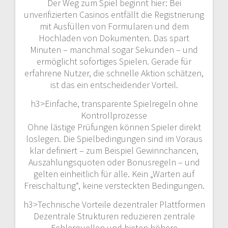
Der Weg zum Spiel beginnt hier: Bei
unverifizierten Casinos entfällt die Registrierung
mit Ausfüllen von Formularen und dem
Hochladen von Dokumenten. Das spart
Minuten – manchmal sogar Sekunden – und
ermöglicht sofortiges Spielen. Gerade für
erfahrene Nutzer, die schnelle Aktion schätzen,
ist das ein entscheidender Vorteil.
h3>Einfache, transparente Spielregeln ohne
Kontrollprozesse
Ohne lästige Prüfungen können Spieler direkt
loslegen. Die Spielbedingungen sind im Voraus
klar definiert – zum Beispiel Gewinnchancen,
Auszahlungsquoten oder Bonusregeln – und
gelten einheitlich für alle. Kein „Warten auf
Freischaltung“, keine versteckten Bedingungen.
h3>Technische Vorteile dezentraler Plattformen
Dezentrale Strukturen reduzieren zentrale
Fehlerquellen und bieten höhere