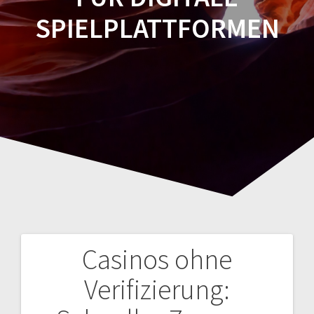
SPIELPLATTFORMEN
Casinos ohne
Navegación
Verifizierung:
de