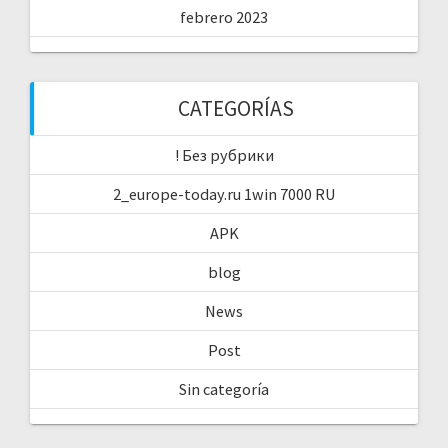
febrero 2023
CATEGORÍAS
! Без рубрики
2_europe-today.ru 1win 7000 RU
APK
blog
News
Post
Sin categoría