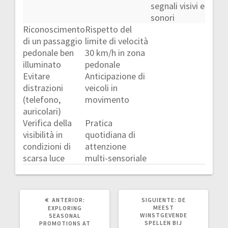
segnali visivi e
sonori
Riconoscimento
Rispetto del
di un passaggio
limite di velocità
pedonale ben
30 km/h in zona
illuminato
pedonale
Evitare
Anticipazione di
distrazioni
veicoli in
(telefono,
movimento
auricolari)
Verifica della
Pratica
visibilità in
quotidiana di
condizioni di
attenzione
scarsa luce
multi-sensoriale
POST
SIGUIENTE
ANTERIOR:
SIGUIENTE:
DE
ANTERIOR:
POST:
MEEST
EXPLORING
WINSTGEVENDE
SEASONAL
SPELLEN BIJ
PROMOTIONS AT