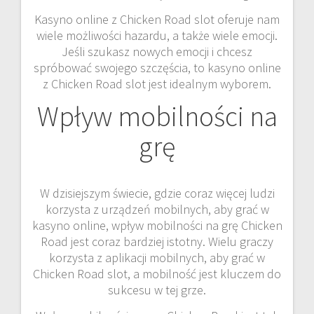
Kasyno online z Chicken Road slot oferuje nam
wiele możliwości hazardu, a także wiele emocji.
Jeśli szukasz nowych emocji i chcesz
spróbować swojego szczęścia, to kasyno online
z Chicken Road slot jest idealnym wyborem.
Wpływ mobilności na
grę
W dzisiejszym świecie, gdzie coraz więcej ludzi
korzysta z urządzeń mobilnych, aby grać w
kasyno online, wpływ mobilności na grę Chicken
Road jest coraz bardziej istotny. Wielu graczy
korzysta z aplikacji mobilnych, aby grać w
Chicken Road slot, a mobilność jest kluczem do
sukcesu w tej grze.