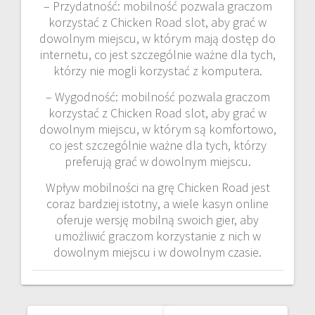
– Przydatność: mobilność pozwala graczom
korzystać z Chicken Road slot, aby grać w
dowolnym miejscu, w którym mają dostęp do
internetu, co jest szczególnie ważne dla tych,
którzy nie mogli korzystać z komputera.
– Wygodność: mobilność pozwala graczom
korzystać z Chicken Road slot, aby grać w
dowolnym miejscu, w którym są komfortowo,
co jest szczególnie ważne dla tych, którzy
preferują grać w dowolnym miejscu.
Wpływ mobilności na grę Chicken Road jest
coraz bardziej istotny, a wiele kasyn online
oferuje wersję mobilną swoich gier, aby
umożliwić graczom korzystanie z nich w
dowolnym miejscu i w dowolnym czasie.