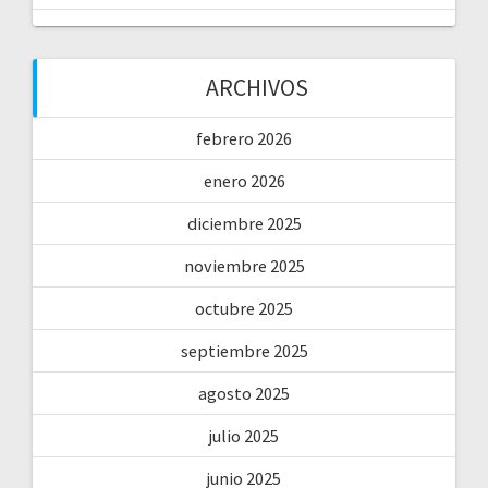
ARCHIVOS
febrero 2026
enero 2026
diciembre 2025
noviembre 2025
octubre 2025
septiembre 2025
agosto 2025
julio 2025
junio 2025