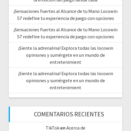
¡Sensaciones Fuertes al Alcance de tu Mano Locowin
57 redefine tu experiencia de juego con opciones
¡Sensaciones Fuertes al Alcance de tu Mano Locowin
57 redefine tu experiencia de juego con opciones
¡Siente la adrenalina! Explora todas las locowin
opiniones y sumérgete en un mundo de
entretenimient
¡Siente la adrenalina! Explora todas las locowin
opiniones y sumérgete en un mundo de
entretenimient
COMENTARIOS RECIENTES
TikTok
en
Acerca de