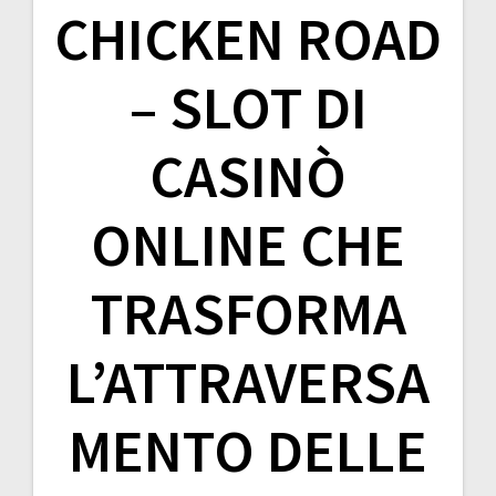
CHICKEN ROAD
– SLOT DI
CASINÒ
ONLINE CHE
TRASFORMA
L’ATTRAVERSA
MENTO DELLE