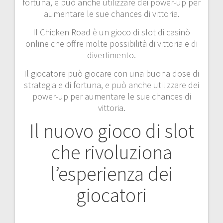
fortuna, e può anche utilizzare dei power-up per
aumentare le sue chances di vittoria.
Il Chicken Road è un gioco di slot di casinò
online che offre molte possibilità di vittoria e di
divertimento.
Il giocatore può giocare con una buona dose di
strategia e di fortuna, e può anche utilizzare dei
power-up per aumentare le sue chances di
vittoria.
Il nuovo gioco di slot
che rivoluziona
l’esperienza dei
giocatori