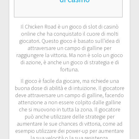
Il Chicken Road è un gioco di slot di casinò
online che ha conquistato il cuore di molti
giocatori. Questo gioco è basato sull’idea di
attraversare un campo di galline per
raggiungere la vittoria. Ma non è solo un gioco
di azione, è anche un gioco di strategia e di
fortuna.
Il gioco è facile da giocare, ma richiede una
buona dose di abilità e di intuizione. Il giocatore
deve attraversare un campo di galline, facendo
attenzione a non essere colpito dalle galline
che si muovono in tutta la zona. Il giocatore
può anche utilizzare delle strategie per
aumentare le sue chances di vittoria, come ad
esempio utilizzare dei power-up per aumentare
la sua velocità o la sua resistenza.