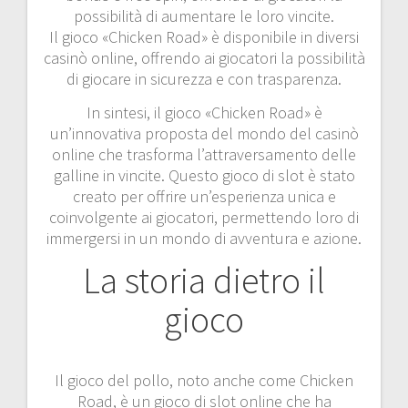
possibilità di aumentare le loro vincite.
Il gioco «Chicken Road» è disponibile in diversi
casinò online, offrendo ai giocatori la possibilità
di giocare in sicurezza e con trasparenza.
In sintesi, il gioco «Chicken Road» è
un’innovativa proposta del mondo del casinò
online che trasforma l’attraversamento delle
galline in vincite. Questo gioco di slot è stato
creato per offrire un’esperienza unica e
coinvolgente ai giocatori, permettendo loro di
immergersi in un mondo di avventura e azione.
La storia dietro il
gioco
Il gioco del pollo, noto anche come Chicken
Road, è un gioco di slot online che ha