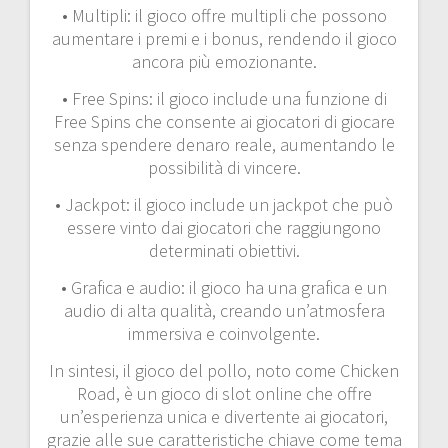
• Multipli: il gioco offre multipli che possono
aumentare i premi e i bonus, rendendo il gioco
ancora più emozionante.
• Free Spins: il gioco include una funzione di
Free Spins che consente ai giocatori di giocare
senza spendere denaro reale, aumentando le
possibilità di vincere.
• Jackpot: il gioco include un jackpot che può
essere vinto dai giocatori che raggiungono
determinati obiettivi.
• Grafica e audio: il gioco ha una grafica e un
audio di alta qualità, creando un’atmosfera
immersiva e coinvolgente.
In sintesi, il gioco del pollo, noto come Chicken
Road, è un gioco di slot online che offre
un’esperienza unica e divertente ai giocatori,
grazie alle sue caratteristiche chiave come tema