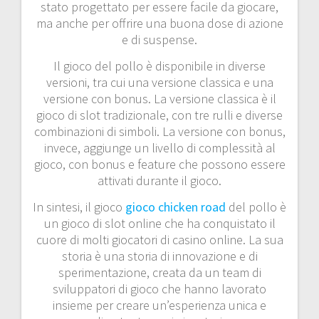
stato progettato per essere facile da giocare,
ma anche per offrire una buona dose di azione
e di suspense.
Il gioco del pollo è disponibile in diverse
versioni, tra cui una versione classica e una
versione con bonus. La versione classica è il
gioco di slot tradizionale, con tre rulli e diverse
combinazioni di simboli. La versione con bonus,
invece, aggiunge un livello di complessità al
gioco, con bonus e feature che possono essere
attivati durante il gioco.
In sintesi, il gioco
gioco chicken road
del pollo è
un gioco di slot online che ha conquistato il
cuore di molti giocatori di casino online. La sua
storia è una storia di innovazione e di
sperimentazione, creata da un team di
sviluppatori di gioco che hanno lavorato
insieme per creare un’esperienza unica e