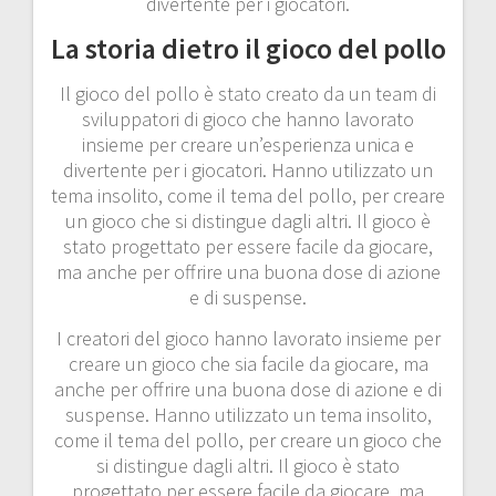
divertente per i giocatori.
La storia dietro il gioco del pollo
Il gioco del pollo è stato creato da un team di
sviluppatori di gioco che hanno lavorato
insieme per creare un’esperienza unica e
divertente per i giocatori. Hanno utilizzato un
tema insolito, come il tema del pollo, per creare
un gioco che si distingue dagli altri. Il gioco è
stato progettato per essere facile da giocare,
ma anche per offrire una buona dose di azione
e di suspense.
I creatori del gioco hanno lavorato insieme per
creare un gioco che sia facile da giocare, ma
anche per offrire una buona dose di azione e di
suspense. Hanno utilizzato un tema insolito,
come il tema del pollo, per creare un gioco che
si distingue dagli altri. Il gioco è stato
progettato per essere facile da giocare, ma