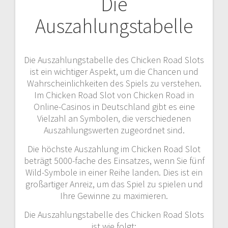
Die
Auszahlungstabelle
Die Auszahlungstabelle des Chicken Road Slots
ist ein wichtiger Aspekt, um die Chancen und
Wahrscheinlichkeiten des Spiels zu verstehen.
Im Chicken Road Slot von Chicken Road in
Online-Casinos in Deutschland gibt es eine
Vielzahl an Symbolen, die verschiedenen
Auszahlungswerten zugeordnet sind.
Die höchste Auszahlung im Chicken Road Slot
beträgt 5000-fache des Einsatzes, wenn Sie fünf
Wild-Symbole in einer Reihe landen. Dies ist ein
großartiger Anreiz, um das Spiel zu spielen und
Ihre Gewinne zu maximieren.
Die Auszahlungstabelle des Chicken Road Slots
ist wie folgt: