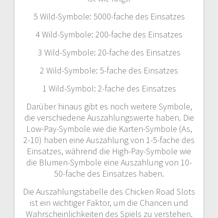
5 Wild-Symbole: 5000-fache des Einsatzes
4 Wild-Symbole: 200-fache des Einsatzes
3 Wild-Symbole: 20-fache des Einsatzes
2 Wild-Symbole: 5-fache des Einsatzes
1 Wild-Symbol: 2-fache des Einsatzes
Darüber hinaus gibt es noch weitere Symbole,
die verschiedene Auszahlungswerte haben. Die
Low-Pay-Symbole wie die Karten-Symbole (As,
2-10) haben eine Auszahlung von 1-5-fache des
Einsatzes, während die High-Pay-Symbole wie
die Blumen-Symbole eine Auszahlung von 10-
50-fache des Einsatzes haben.
Die Auszahlungstabelle des Chicken Road Slots
ist ein wichtiger Faktor, um die Chancen und
Wahrscheinlichkeiten des Spiels zu verstehen.