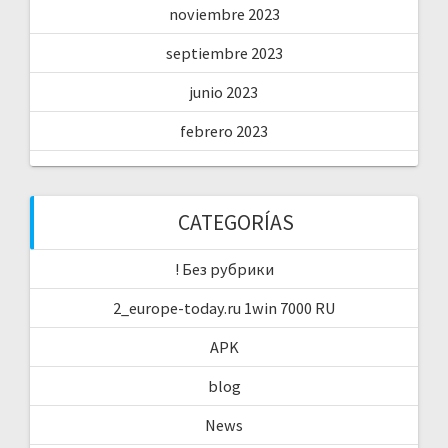
noviembre 2023
septiembre 2023
junio 2023
febrero 2023
CATEGORÍAS
! Без рубрики
2_europe-today.ru 1win 7000 RU
APK
blog
News