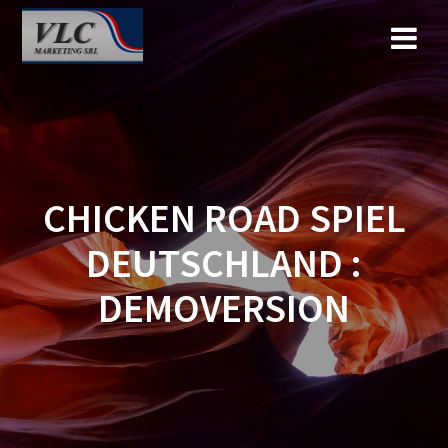
Saltar
al
contenido
CHICKEN ROAD SPIEL
DEUTSCHLAND :
DEMOVERSION