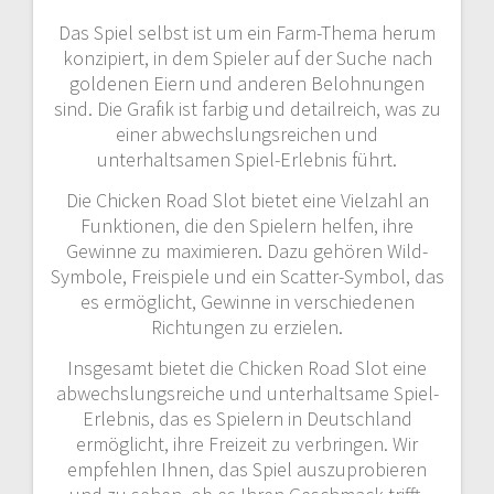
Das Spiel selbst ist um ein Farm-Thema herum
konzipiert, in dem Spieler auf der Suche nach
goldenen Eiern und anderen Belohnungen
sind. Die Grafik ist farbig und detailreich, was zu
einer abwechslungsreichen und
unterhaltsamen Spiel-Erlebnis führt.
Die Chicken Road Slot bietet eine Vielzahl an
Funktionen, die den Spielern helfen, ihre
Gewinne zu maximieren. Dazu gehören Wild-
Symbole, Freispiele und ein Scatter-Symbol, das
es ermöglicht, Gewinne in verschiedenen
Richtungen zu erzielen.
Insgesamt bietet die Chicken Road Slot eine
abwechslungsreiche und unterhaltsame Spiel-
Erlebnis, das es Spielern in Deutschland
ermöglicht, ihre Freizeit zu verbringen. Wir
empfehlen Ihnen, das Spiel auszuprobieren