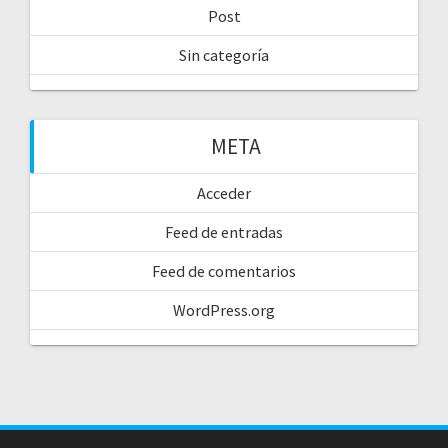
Post
Sin categoría
META
Acceder
Feed de entradas
Feed de comentarios
WordPress.org