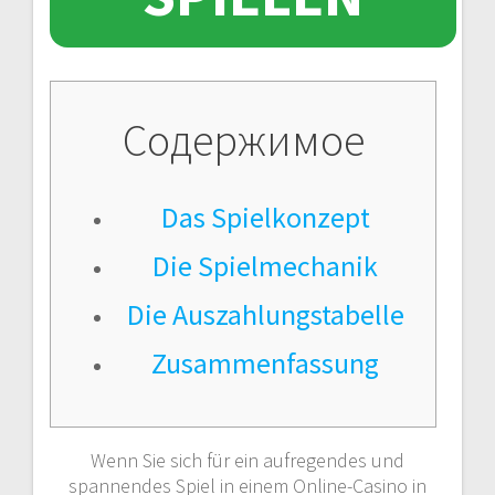
Содержимое
Das Spielkonzept
Die Spielmechanik
Die Auszahlungstabelle
Zusammenfassung
Wenn Sie sich für ein aufregendes und
spannendes Spiel in einem Online-Casino in