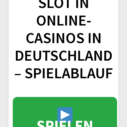
SLOT IN
ONLINE-
CASINOS IN
DEUTSCHLAND
– SPIELABLAUF
SPIELEN