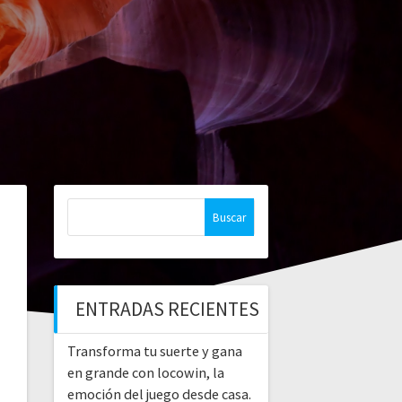
Buscar:
ENTRADAS RECIENTES
Transforma tu suerte y gana
en grande con locowin, la
emoción del juego desde casa.