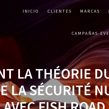
INICIO
CLIENTES
MARCAS
CAMPAÑAS-EV
T LA THÉORIE D
E LA SÉCURITÉ 
AVEC FISH ROAD