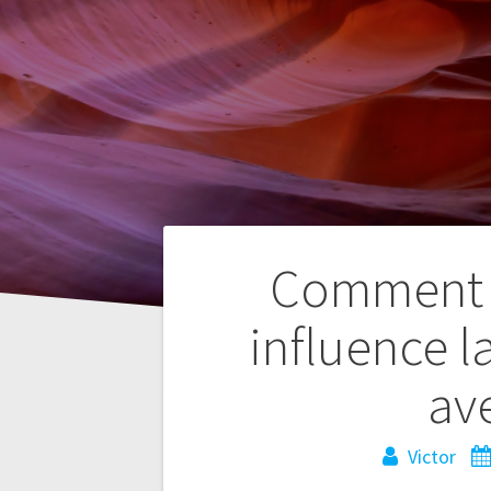
Navegación
Comment l
de
influence l
entradas
av
Victor