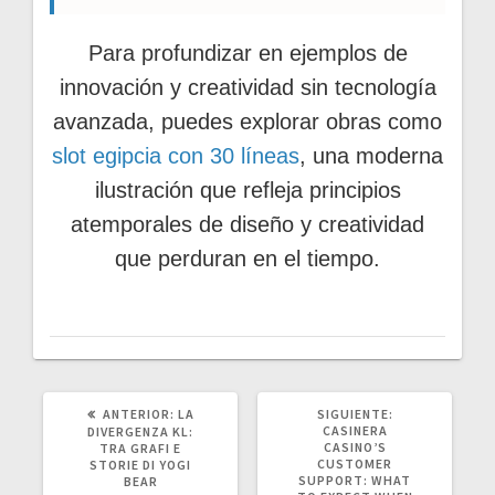
Para profundizar en ejemplos de
innovación y creatividad sin tecnología
avanzada, puedes explorar obras como
slot egipcia con 30 líneas
, una moderna
ilustración que refleja principios
atemporales de diseño y creatividad
que perduran en el tiempo.
POST
SIGUIENTE
ANTERIOR:
LA
SIGUIENTE:
ANTERIOR:
POST:
CASINERA
DIVERGENZA KL:
CASINO’S
TRA GRAFI E
CUSTOMER
STORIE DI YOGI
SUPPORT: WHAT
BEAR