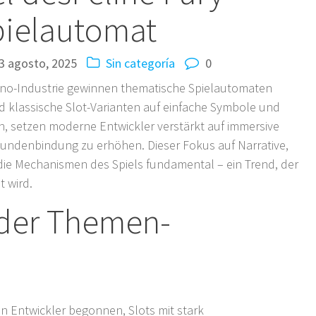
pielautomat
3 agosto, 2025
Sin categoría
0
ino-Industrie gewinnen thematische Spielautomaten
lassische Slot-Varianten auf einfache Symbole und
n, setzen moderne Entwickler verstärkt auf immersive
ndenbindung zu erhöhen. Dieser Fokus auf Narrative,
 die Mechanismen des Spiels fundamental – ein Trend, der
t wird.
 der Themen-
n Entwickler begonnen, Slots mit stark