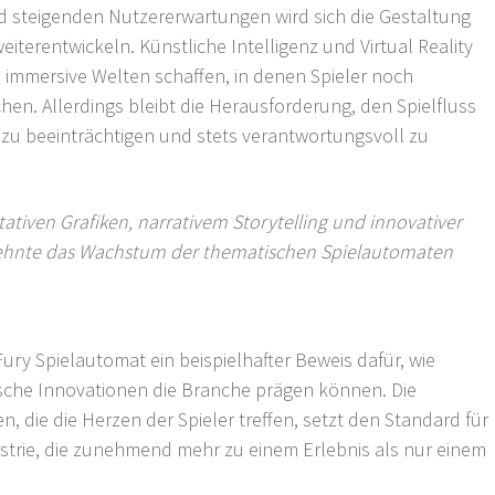
nd steigenden Nutzererwartungen wird sich die Gestaltung
terentwickeln. Künstliche Intelligenz und Virtual Reality
mmersive Welten schaffen, in denen Spieler noch
chen. Allerdings bleibt die Herausforderung, den Spielfluss
 zu beeinträchtigen und stets verantwortungsvoll zu
tiven Grafiken, narrativem Storytelling und innovativer
zehnte das Wachstum der thematischen Spielautomaten
Fury Spielautomat ein beispielhafter Beweis dafür, wie
sche Innovationen die Branche prägen können. Die
die die Herzen der Spieler treffen, setzt den Standard für
strie, die zunehmend mehr zu einem Erlebnis als nur einem