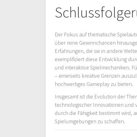
Schlussfolge
Der Fokus auf thematische Spielaut
über reine Gewinnchancen hinausge
Erfahrungen, die sie in andere Welt
exemplifiziert diese Entwicklung du
und interaktive Spielmechaniken. F
– einerseits kreative Grenzen ausz
hochwertiges Gameplay zu bieten.
Insgesamt ist die Evolution der The
technologischer Innovationen und 
durch die Fähigkeit bestimmt wird,
Spielumgebungen zu schaffen.