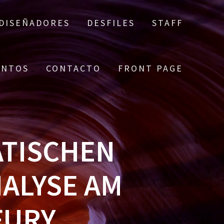
DISEÑADORES
DESFILES
STAFF
ENTOS
CONTACTO
FRONT PAGE
ATISCHEN
NALYSE AM
FURY