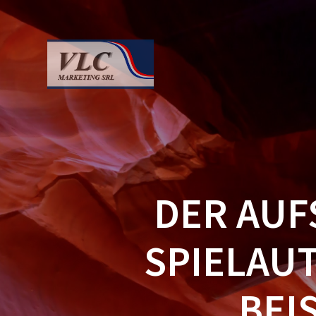
Saltar
al
contenido
DER AUF
SPIELAUT
BEI