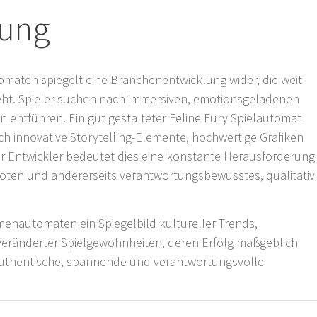
rung
omaten spiegelt eine Branchenentwicklung wider, die weit
ht. Spieler suchen nach immersiven, emotionsgeladenen
en entführen. Ein gut gestalteter Feline Fury Spielautomat
rch innovative Storytelling-Elemente, hochwertige Grafiken
ür Entwickler bedeutet dies eine konstante Herausforderung
uloten und andererseits verantwortungsbewusstes, qualitativ
menautomaten ein Spiegelbild kultureller Trends,
veränderter Spielgewohnheiten, deren Erfolg maßgeblich
 authentische, spannende und verantwortungsvolle