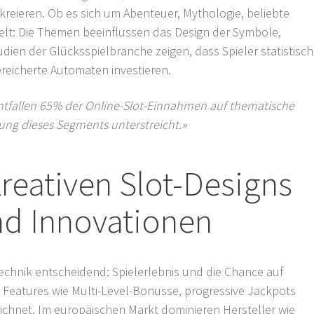
reieren. Ob es sich um Abenteuer, Mythologie, beliebte
delt: Die Themen beeinflussen das Design der Symbole,
en der Glücksspielbranche zeigen, dass Spieler statistisch
reicherte Automaten investieren.
 entfallen 65% der Online-Slot-Einnahmen auf thematische
ng dieses Segments unterstreicht.»
kreativen Slot-Designs
nd Innovationen
e Technik entscheidend: Spielerlebnis und die Chance auf
 Features wie Multi-Level-Bonusse, progressive Jackpots
ichnet. Im europäischen Markt dominieren Hersteller wie