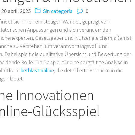
20 abril, 2025
Sin categoría
0
findet sich in einem stetigen Wandel, geprägt von
ulatorischen Anpassungen und sich verändernden
chenexperten, Gesetzgeber und Nutzer gleichermaßen ist
Branche zu verstehen, um verantwortungsvoll und
n. Dabei spielt die qualitative Übersicht und Bewertung der
idende Rolle. Ein Beispiel für eine sorgfältige Analyse in
plattform
betblast online
, die detaillierte Einblicke in die
gen bietet.
he Innovationen
nline-Glücksspiel