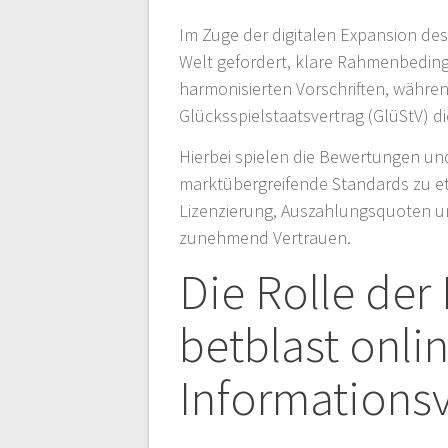
Im Zuge der digitalen Expansion de
Welt gefordert, klare Rahmenbedingu
harmonisierten Vorschriften, währe
Glücksspielstaatsvertrag (GlüStV) di
Hierbei spielen die Bewertungen und
marktübergreifende Standards zu eta
Lizenzierung, Auszahlungsquoten u
zunehmend Vertrauen.
Die Rolle der
betblast onlin
Informations