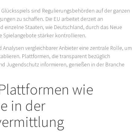
s Glücksspiels sind Regulierungsbehörden auf der ganzen
ngen zu schaffen. Die EU arbeitet derzeit an
nd einzelne Staaten, wie Deutschland, durch das Neue
e Spielangebote stärker kontrollieren.
 Analysen vergleichbarer Anbieter eine zentrale Rolle, um
blieren. Plattformen, die transparent bezüglich
nd Jugendschutz informieren, genießen in der Branche
 Plattformen wie
e in der
vermittlung