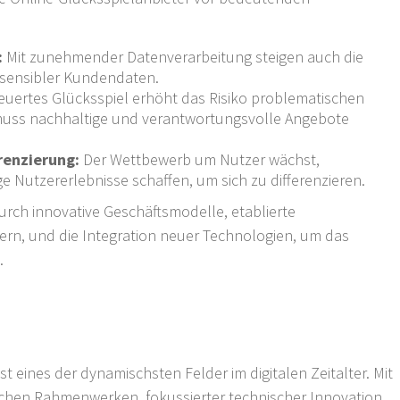
:
Mit zunehmender Datenverarbeitung steigen auch die
sensibler Kundendaten.
teuertes Glücksspiel erhöht das Risiko problematischen
 muss nachhaltige und verantwortungsvolle Angebote
renzierung:
Der Wettbewerb um Nutzer wächst,
e Nutzererlebnisse schaffen, um sich zu differenzieren.
urch innovative Geschäftsmodelle, etablierte
ern, und die Integration neuer Technologien, um das
.
st eines der dynamischsten Felder im digitalen Zeitalter. Mit
schen Rahmenwerken, fokussierter technischer Innovation