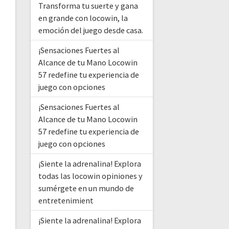
Transforma tu suerte y gana
en grande con locowin, la
emoción del juego desde casa.
¡Sensaciones Fuertes al
Alcance de tu Mano Locowin
57 redefine tu experiencia de
juego con opciones
¡Sensaciones Fuertes al
Alcance de tu Mano Locowin
57 redefine tu experiencia de
juego con opciones
¡Siente la adrenalina! Explora
todas las locowin opiniones y
sumérgete en un mundo de
entretenimient
¡Siente la adrenalina! Explora