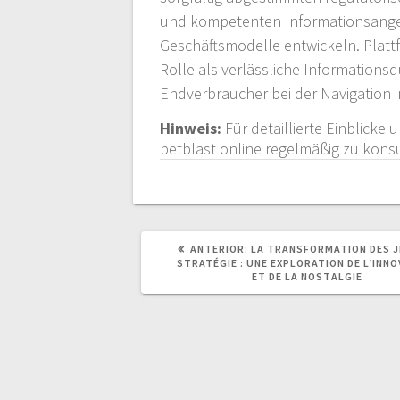
und kompetenten Informationsangeb
Geschäftsmodelle entwickeln. Plattf
Rolle als verlässliche Informations
Endverbraucher bei der Navigation
Hinweis:
Für detaillierte Einblick
betblast online regelmäßig zu kons
POST
ANTERIOR:
LA TRANSFORMATION DES J
ANTERIOR:
STRATÉGIE : UNE EXPLORATION DE L’INN
ET DE LA NOSTALGIE