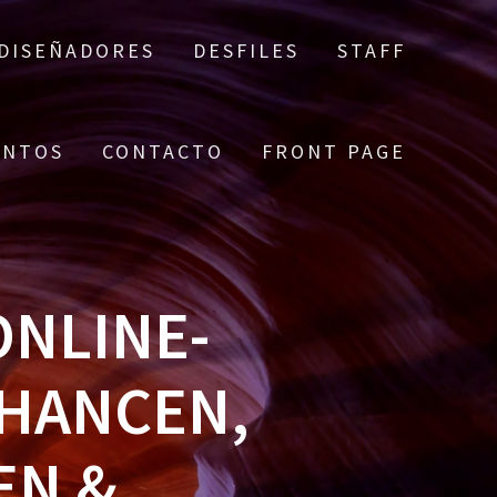
DISEÑADORES
DESFILES
STAFF
ENTOS
CONTACTO
FRONT PAGE
ONLINE-
CHANCEN,
EN &