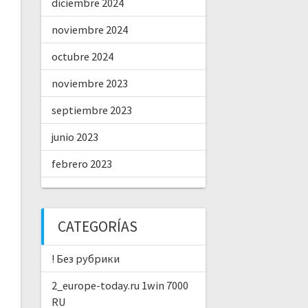
diciembre 2024
noviembre 2024
octubre 2024
noviembre 2023
septiembre 2023
junio 2023
febrero 2023
CATEGORÍAS
! Без рубрики
2_europe-today.ru 1win 7000
RU