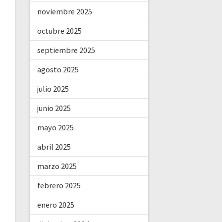
noviembre 2025
octubre 2025
septiembre 2025
agosto 2025
julio 2025
junio 2025
mayo 2025
abril 2025
marzo 2025
febrero 2025
enero 2025