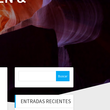
Buscar:
ENTRADAS RECIENTES