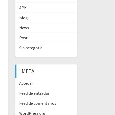
APK
blog
News
Post
Sin categoría
META
Acceder
Feed de entradas
Feed de comentarios
WordPress.org