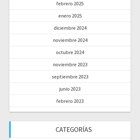
febrero 2025
enero 2025
diciembre 2024
noviembre 2024
octubre 2024
noviembre 2023
septiembre 2023
junio 2023
febrero 2023
CATEGORÍAS