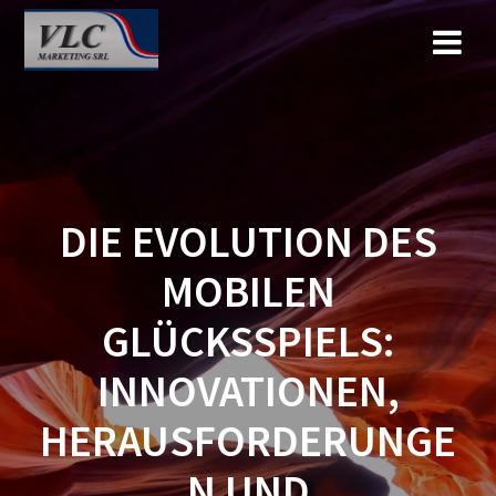
Saltar
al
contenido
DIE EVOLUTION DES
MOBILEN
GLÜCKSSPIELS:
INNOVATIONEN,
HERAUSFORDERUNGE
N UND