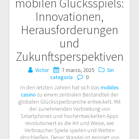
mobilen Glücksspiels:
de
Innovationen,
entradas
Herausforderungen
und
Zukunftsperspektiven
Victor
7 marzo, 2025
Sin
categoría
0
In den letzten Jahren hat sich das
mobiles
casino
zu einem zentralen Bestandteil der
globalen Glücksspielbranche entwickelt. Mit
der zunehmenden Verbreitung von
Smartphones und hochentwickelten Apps
revolutioniert es die Art und Weise, wie
Verbraucher Spiele spielen und Wetten
abschließen. Dieser Wandel ist geprägt von