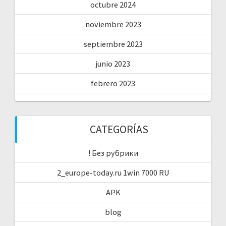
octubre 2024
noviembre 2023
septiembre 2023
junio 2023
febrero 2023
CATEGORÍAS
! Без рубрики
2_europe-today.ru 1win 7000 RU
APK
blog