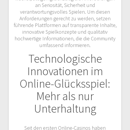
an Seriosität, Sicherheit und
verantwortungsvolles Spielen. Um diesen
Anforderungen gerecht zu werden, setzen
führende Plattformen auf transparente Inhalte,
innovative Spielkonzepte und qualitativ
hochwertige Informationen, die die Community
umfassend informieren.
Technologische
Innovationen im
Online-Glücksspiel:
Mehr als nur
Unterhaltung
Seit den ersten Online-Casinos haben