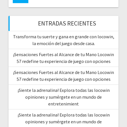
ENTRADAS RECIENTES
Transforma tu suerte y gana en grande con locowin,
la emoción del juego desde casa.
¡Sensaciones Fuertes al Alcance de tu Mano Locowin
57 redefine tu experiencia de juego con opciones
¡Sensaciones Fuertes al Alcance de tu Mano Locowin
57 redefine tu experiencia de juego con opciones
¡Siente la adrenalina! Explora todas las locowin
opiniones y sumérgete en un mundo de
entretenimient
¡Siente la adrenalina! Explora todas las locowin
opiniones y sumérgete en un mundo de