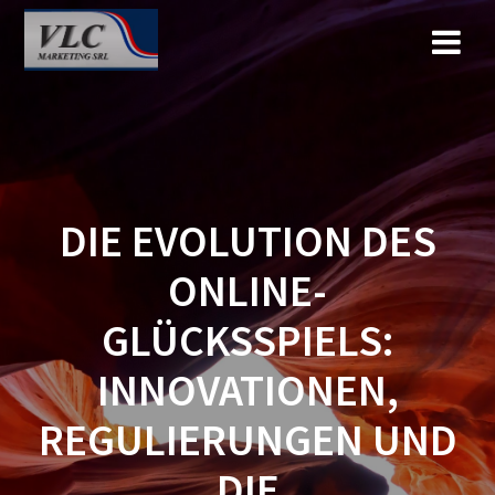
Saltar
al
contenido
DIE EVOLUTION DES
ONLINE-
GLÜCKSSPIELS:
INNOVATIONEN,
REGULIERUNGEN UND
DIE