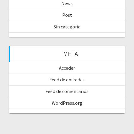
News
Post
Sin categoría
META
Acceder
Feed de entradas
Feed de comentarios
WordPress.org