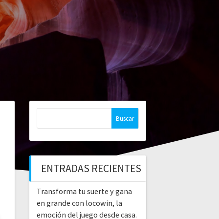
Buscar:
ENTRADAS RECIENTES
Transforma tu suerte y gana
en grande con locowin, la
emoción del juego desde casa.