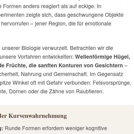
 Formen anders reagiert als auf eckige. In
rimenten zeigte sich, dass geschwungene Objekte
a hervorrufen – jener Region, die für emotionale
in unserer Biologie verwurzelt. Betrachten wir die
 unsere Vorfahren entwickelten:
Wellenförmige Hügel,
e Früchte, die sanften Konturen von Gesichtern
–
Sicherheit, Nahrung und Gemeinschaft. Im Gegensatz
itze Winkel oft mit Gefahr verbunden: Felsvorsprünge,
nte, Dornen oder die Zähne von Raubtieren.
le der Kurvenwahrnehmung
g:
Runde Formen erfordern weniger kognitive