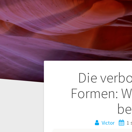
Navegación
Die verb
de
Formen: W
entradas
be
Victor
1 