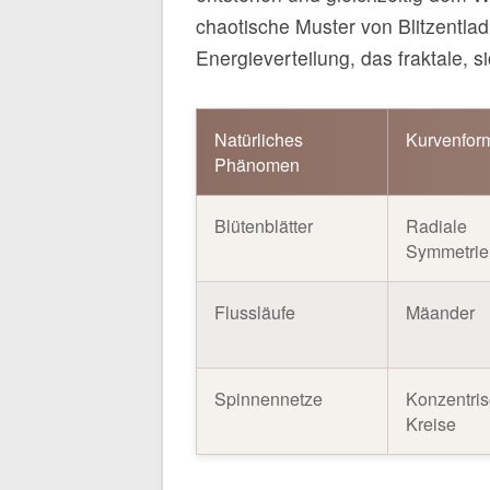
chaotische Muster von Blitzentlad
Energieverteilung, das fraktale, 
Natürliches
Kurvenfor
Phänomen
Blütenblätter
Radiale
Symmetrie
Flussläufe
Mäander
Spinnennetze
Konzentri
Kreise