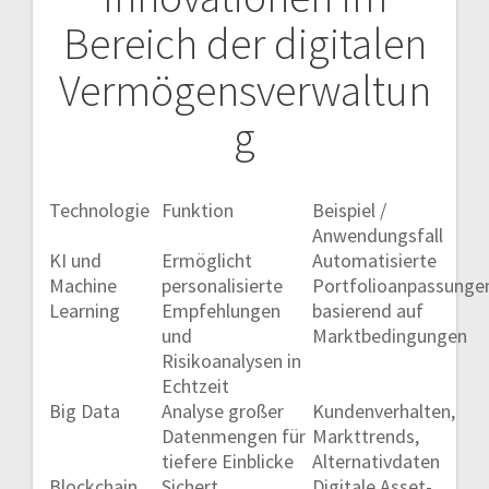
Bereich der digitalen
Vermögensverwaltun
g
Technologie
Funktion
Beispiel /
Anwendungsfall
KI und
Ermöglicht
Automatisierte
Machine
personalisierte
Portfolioanpassunge
Learning
Empfehlungen
basierend auf
und
Marktbedingungen
Risikoanalysen in
Echtzeit
Big Data
Analyse großer
Kundenverhalten,
Datenmengen für
Markttrends,
tiefere Einblicke
Alternativdaten
Blockchain
Sichert
Digitale Asset-