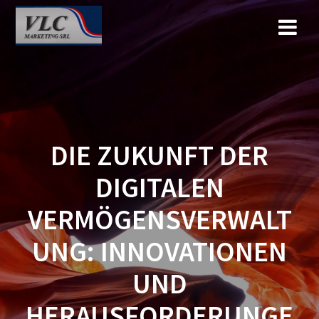
Saltar
al
contenido
DIE ZUKUNFT DER
DIGITALEN
VERMÖGENSVERWALT
UNG: INNOVATIONEN
UND
HERAUSFORDERUNGE