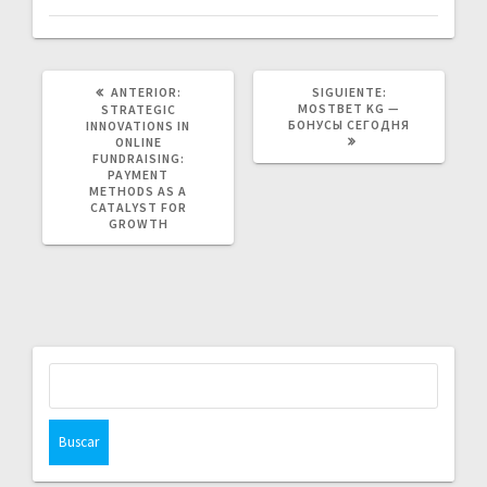
POST
SIGUIENTE
ANTERIOR:
SIGUIENTE:
ANTERIOR:
POST:
MOSTBET KG —
STRATEGIC
БОНУСЫ СЕГОДНЯ
INNOVATIONS IN
ONLINE
FUNDRAISING:
PAYMENT
METHODS AS A
CATALYST FOR
GROWTH
Buscar: