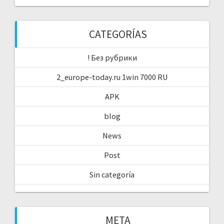
CATEGORÍAS
! Без рубрики
2_europe-today.ru 1win 7000 RU
APK
blog
News
Post
Sin categoría
META