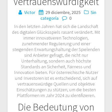
Vertrauenswürdigkeit
Victor
29 diciembre, 2025
Sin
categoría
0
In den letzten Jahren hat sich die Landschaft
des digitalen Glücksspiels rasant verändert. Mit
immer innovativeren Technologien,
zunehmender Regulierung und einer
steigenden Erwartungshaltung der Spielenden
sind Anbieter gefragt, die nicht nur
Unterhaltung, sondern auch höchste
Standards an Sicherheit, Fairness und
Innovation bieten. Für österreichische Nutzer
und Investoren ist es entscheidend, sich auf
vertrauenswürdige Quellen und objektive
Einschätzungen zu stützen, um die besten
Plattformen im Jahr 2024 zu identifizieren.
Die Bedeutung von