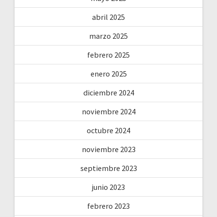
abril 2025
marzo 2025
febrero 2025
enero 2025
diciembre 2024
noviembre 2024
octubre 2024
noviembre 2023
septiembre 2023
junio 2023
febrero 2023