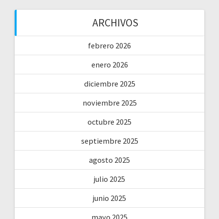
ARCHIVOS
febrero 2026
enero 2026
diciembre 2025
noviembre 2025
octubre 2025
septiembre 2025
agosto 2025
julio 2025
junio 2025
mayo 2025