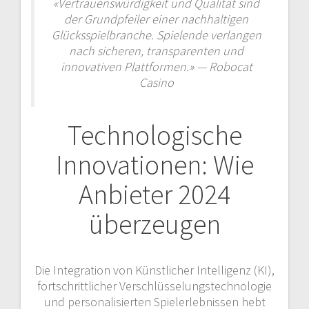
«Vertrauenswürdigkeit und Qualität sind
der Grundpfeiler einer nachhaltigen
Glücksspielbranche. Spielende verlangen
nach sicheren, transparenten und
innovativen Plattformen.» — Robocat
Casino
Technologische
Innovationen: Wie
Anbieter 2024
überzeugen
Die Integration von Künstlicher Intelligenz (KI),
fortschrittlicher Verschlüsselungstechnologie
und personalisierten Spielerlebnissen hebt