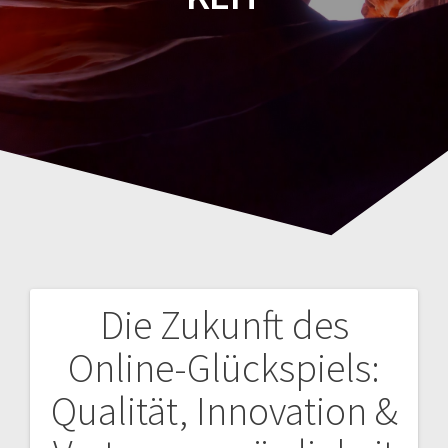
Die Zukunft des
Navegación
Online-Glückspiels:
de
Qualität, Innovation &
entradas