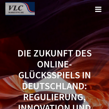
Saltar
al
contenido
DIE ZUKUNFT DES
ONLINE-
GLÜCKSSPIELS IN
DEUTSCHLAND:
REGULIERUNG,
INNOVATION UND