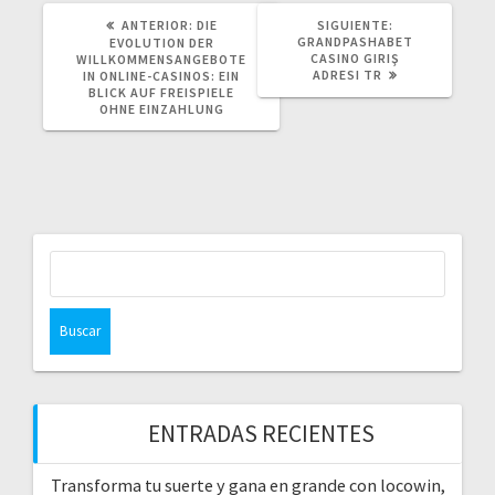
POST
SIGUIENTE
ANTERIOR:
DIE
SIGUIENTE:
ANTERIOR:
POST:
GRANDPASHABET
EVOLUTION DER
CASINO GIRIŞ
WILLKOMMENSANGEBOTE
ADRESI TR
IN ONLINE-CASINOS: EIN
BLICK AUF FREISPIELE
OHNE EINZAHLUNG
Buscar:
ENTRADAS RECIENTES
Transforma tu suerte y gana en grande con locowin,