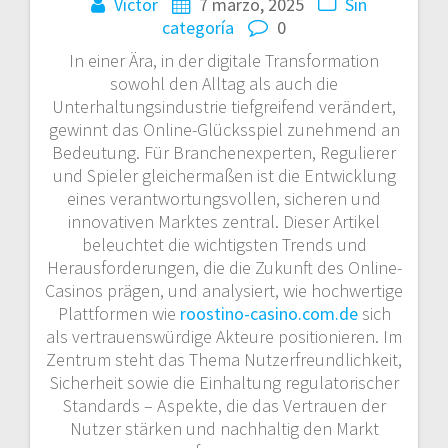
Victor
7 marzo, 2025
Sin
categoría
0
In einer Ära, in der digitale Transformation
sowohl den Alltag als auch die
Unterhaltungsindustrie tiefgreifend verändert,
gewinnt das Online-Glücksspiel zunehmend an
Bedeutung. Für Branchenexperten, Regulierer
und Spieler gleichermaßen ist die Entwicklung
eines verantwortungsvollen, sicheren und
innovativen Marktes zentral. Dieser Artikel
beleuchtet die wichtigsten Trends und
Herausforderungen, die die Zukunft des Online-
Casinos prägen, und analysiert, wie hochwertige
Plattformen wie
roostino-casino.com.de
sich
als vertrauenswürdige Akteure positionieren. Im
Zentrum steht das Thema Nutzerfreundlichkeit,
Sicherheit sowie die Einhaltung regulatorischer
Standards – Aspekte, die das Vertrauen der
Nutzer stärken und nachhaltig den Markt