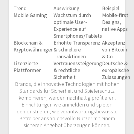
Trend
Auswirkung
Beispiel
Mobile Gaming
Wachstum durch
Mobile-first
optimale User-
Designs,
Experience auf
native Apps
Smartphones/Tablets
Blockchain &
Erhöhte Transparenz
Akzeptanz
Kryptowährungen
& schnellere
von Bitcoin
Transaktionen
& Co.
Lizenzierte
Vertrauenssteigerung
Deutsche &
Plattformen
& rechtliche
europäische
Sicherheit
Zulassungen
Brands, die innovative Technologien mit hohen
Standards für Sicherheit und Spielerschutz
kombinieren, werden nachhaltig profitieren.
Einrichtungen wie anmelden und spielen
demonstrieren, wie verantwortungsbewusste
Betreiber anspruchsvolle Nutzer mit einem
sicheren Angebot überzeugen können.