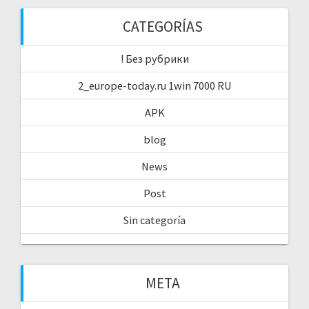
CATEGORÍAS
! Без рубрики
2_europe-today.ru 1win 7000 RU
APK
blog
News
Post
Sin categoría
META