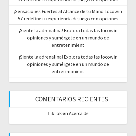
¡Sensaciones Fuertes al Alcance de tu Mano Locowin
57 redefine tu experiencia de juego con opciones
¡Siente la adrenalina! Explora todas las locowin
opiniones y sumérgete en un mundo de
entretenimient
¡Siente la adrenalina! Explora todas las locowin
opiniones y sumérgete en un mundo de
entretenimient
COMENTARIOS RECIENTES
TikTok
en
Acerca de