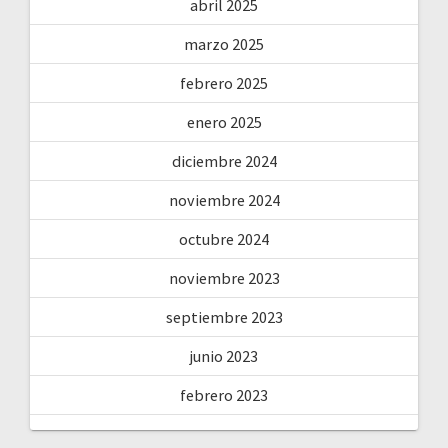
abril 2025
marzo 2025
febrero 2025
enero 2025
diciembre 2024
noviembre 2024
octubre 2024
noviembre 2023
septiembre 2023
junio 2023
febrero 2023