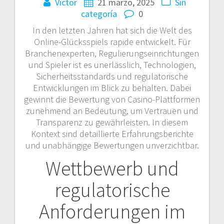
Victor
21 marzo, 2025
Sin
categoría
0
In den letzten Jahren hat sich die Welt des
Online-Glücksspiels rapide entwickelt. Für
Branchenexperten, Regulierungseinrichtungen
und Spieler ist es unerlässlich, Technologien,
Sicherheitsstandards und regulatorische
Entwicklungen im Blick zu behalten. Dabei
gewinnt die Bewertung von Casino-Plattformen
zunehmend an Bedeutung, um Vertrauen und
Transparenz zu gewährleisten. In diesem
Kontext sind detaillierte Erfahrungsberichte
und unabhängige Bewertungen unverzichtbar.
Wettbewerb und
regulatorische
Anforderungen im