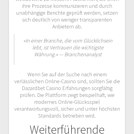
ihre Prozesse kommunizieren und durch
unabhängige Berichte geprüft werden, setzen
sich deutlich von weniger transparenten
Anbietern ab.
«In einer Branche, die vom Glücklichsein
lebt, ist Vertrauen die wichtigste
Währung.» — Branchenanalyst
Wenn Sie auf der Suche nach einem
verlässlichen Online-Casino sind, sollten Sie die
Dazardbet Casino Erfahrungen sorgfältig
prüfen. Die Plattform zeigt beispielhaft, wie
modernes Online-Glücksspiel
verantwortungsvoll, sicher und unter höchsten
Standards betrieben wird.
Weiterführende