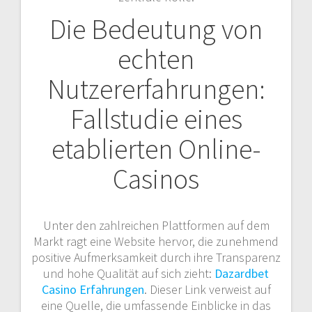
Die Bedeutung von
echten
Nutzererfahrungen:
Fallstudie eines
etablierten Online-
Casinos
Unter den zahlreichen Plattformen auf dem
Markt ragt eine Website hervor, die zunehmend
positive Aufmerksamkeit durch ihre Transparenz
und hohe Qualität auf sich zieht:
Dazardbet
Casino Erfahrungen
. Dieser Link verweist auf
eine Quelle, die umfassende Einblicke in das