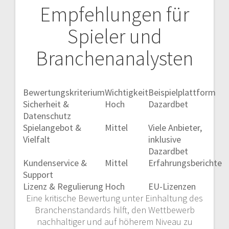
Empfehlungen für
Spieler und
Branchenanalysten
Bewertungskriterium
Wichtigkeit
Beispielplattform
Sicherheit &
Hoch
Dazardbet
Datenschutz
Spielangebot &
Mittel
Viele Anbieter,
Vielfalt
inklusive
Dazardbet
Kundenservice &
Mittel
Erfahrungsberichte
Support
Lizenz & Regulierung
Hoch
EU-Lizenzen
Eine kritische Bewertung unter Einhaltung des
Branchenstandards hilft, den Wettbewerb
nachhaltiger und auf höherem Niveau zu