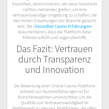
Dazardbet, demonstrieren, wie diese Standards
nahtlos ineinander greifen, um eine
vertrauenswürdige Umgebung zu schaffen, die
den hohen Erwartungen der Branche gerecht
wird. Die «
Dazardbet Casino Erfahrungen
»
dokumentieren, dass die Plattform diese
Kriterien erfüllt und sogar übertrifft.
Das Fazit: Vertrauen
durch Transparenz
und Innovation
Die Bewertung einer Online-Casino-Plattform
anhand von Nutzererfahrungen ist für
Branchenexperten unverzichtbar, um die
Qualität und Vertrauenswürdigkeit im
Wettbewerb zu messen. Plattformen, die offen