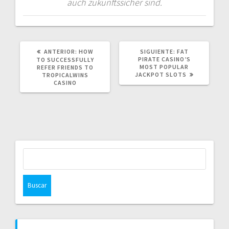
auch zukunftssicher sind.
POST
SIGUIENTE
ANTERIOR:
HOW
SIGUIENTE:
FAT
ANTERIOR:
POST:
PIRATE CASINO’S
TO SUCCESSFULLY
MOST POPULAR
REFER FRIENDS TO
JACKPOT SLOTS
TROPICALWINS
CASINO
Buscar: