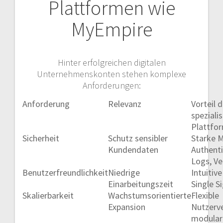
Plattformen wie
MyEmpire
Hinter erfolgreichen digitalen
Unternehmenskonten stehen komplexe
Anforderungen:
Anforderung
Relevanz
Vorteil 
spezialis
Plattfo
Sicherheit
Schutz sensibler
Starke M
Kundendaten
Authenti
Logs, Ve
Benutzerfreundlichkeit
Niedrige
Intuitiv
Einarbeitungszeit
Single S
Skalierbarkeit
Wachstumsorientierte
Flexible
Expansion
Nutzerv
modular