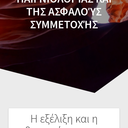
ΤΗΣ ΑΣΦΑΛΟΎΣ
ΣΥΜΜΕΤΟΧΉΣ
Η εξέλιξη και η
Navegación