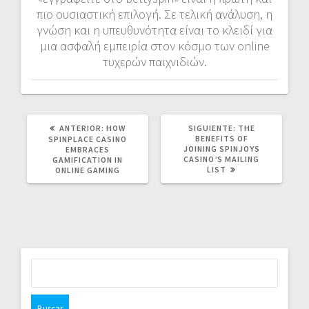
πιο ουσιαστική επιλογή. Σε τελική ανάλυση, η
γνώση και η υπευθυνότητα είναι το κλειδί για
μια ασφαλή εμπειρία στον κόσμο των online
τυχερών παιχνιδιών.
POST
SIGUIENTE
ANTERIOR:
HOW
SIGUIENTE:
THE
ANTERIOR:
POST:
BENEFITS OF
SPINPLACE CASINO
JOINING SPINJOYS
EMBRACES
CASINO’S MAILING
GAMIFICATION IN
LIST
ONLINE GAMING
Buscar: