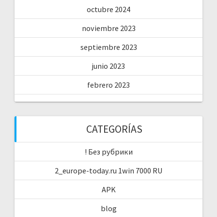
octubre 2024
noviembre 2023
septiembre 2023
junio 2023
febrero 2023
CATEGORÍAS
! Без рубрики
2_europe-today.ru 1win 7000 RU
APK
blog