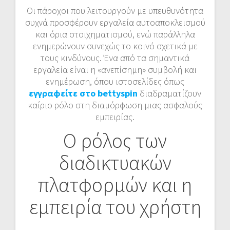
Οι πάροχοι που λειτουργούν με υπευθυνότητα
συχνά προσφέρουν εργαλεία αυτοαποκλεισμού
και όρια στοιχηματισμού, ενώ παράλληλα
ενημερώνουν συνεχώς το κοινό σχετικά με
τους κινδύνους. Ένα από τα σημαντικά
εργαλεία είναι η «ανεπίσημη» συμβολή και
ενημέρωση, όπου ιστοσελίδες όπως
εγγραφείτε στο bettyspin
διαδραματίζουν
καίριο ρόλο στη διαμόρφωση μιας ασφαλούς
εμπειρίας.
Ο ρόλος των
διαδικτυακών
πλατφορμών και η
εμπειρία του χρήστη