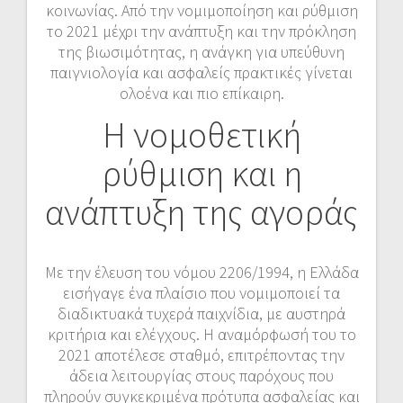
κοινωνίας. Από την νομιμοποίηση και ρύθμιση
το 2021 μέχρι την ανάπτυξη και την πρόκληση
της βιωσιμότητας, η ανάγκη για υπεύθυνη
παιγνιολογία και ασφαλείς πρακτικές γίνεται
ολοένα και πιο επίκαιρη.
Η νομοθετική
ρύθμιση και η
ανάπτυξη της αγοράς
Με την έλευση του νόμου 2206/1994, η Ελλάδα
εισήγαγε ένα πλαίσιο που νομιμοποιεί τα
διαδικτυακά τυχερά παιχνίδια, με αυστηρά
κριτήρια και ελέγχους. Η αναμόρφωσή του το
2021 αποτέλεσε σταθμό, επιτρέποντας την
άδεια λειτουργίας στους παρόχους που
πληρούν συγκεκριμένα πρότυπα ασφαλείας και