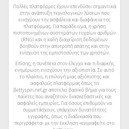
Πολλές πλατφόρμες έχουν επενδύσει σημαντικά
στην ανάπτυξη τεχνολογικών λύσεων που
ενισχύουν την ασφάλεια και διαφάνεια της
πλατφόρμας. Για παράδειγμα, η χρήση
πιστοποιημένων συστημάτων τυχαίων αριθμών
(RNG) και η καλή διαχείριση δεδομένων
βοηθούν στην αποτροπή απάτης και στην
ενίσχυση της εμπιστοσύνης των χρηστών.
Επίσης, η συνέπεια στον έλεγχο και η διαρκής
ενημέρωση ενισχύουν την αξιοπιστία. Σε αυτό
το πλαίσιο, η επιλογή μιας αξιόπιστης και
ασφαλούς πλατφόρμας όπως το
βettyspin.net.gr αποτελεί βασικό βήμα για τους
παίκτες που αναζητούν διασκεδαστικές και
ασφαλείς εμπειρίες. Για όσους επιθυμούν να
συμμετάσχουν, υπάρχουν δυνατότητες
εγγραφής, όπως η διαδικασία που
περιγράφεται με την έκκληση «εγγραφείτε στο