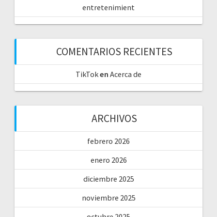
entretenimient
COMENTARIOS RECIENTES
TikTok
en
Acerca de
ARCHIVOS
febrero 2026
enero 2026
diciembre 2025
noviembre 2025
octubre 2025