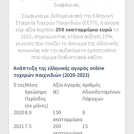
διαφάνειας.
Σύμφωνα με δεδομένα από την Ελληνική
Εταιρεία Τυχερών Παιχνιδιών (ΕΕΤΠ), η αγορά
είχε αξία περίπου
250 εκατομμύρια ευρώ
το
2022, σημειώνοντας ετήσια αύξηση 15%,
γεγονός που τονίζει το άνοιγμα της ελληνικής
κοινωνίας και την αυξανόμενη εμπιστοσύνη
στα νόμιμα διαδικτυακά καζίνο.
Ανάπτυξη της ελληνικής αγοράς online
τυχερών παιχνιδιών (2020-2023)
Έτος
Μέση
Αξία Αγοράς
Αριθμός
Χρεώσιμη
(€)
Αδειοδοτημένων
Περίοδος
Πάροχων
(σε μήνες)
2020
8.9
150
8
εκατομμύρια
2021
7.5
200
15
εκατομμύρια