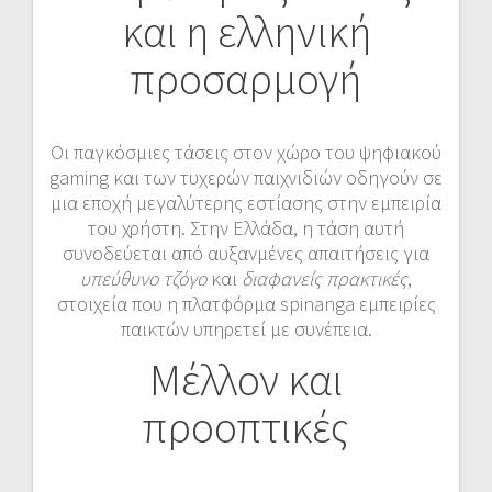
και η ελληνική
προσαρμογή
Οι παγκόσμιες τάσεις στον χώρο του ψηφιακού
gaming και των τυχερών παιχνιδιών οδηγούν σε
μια εποχή μεγαλύτερης εστίασης στην εμπειρία
του χρήστη. Στην Ελλάδα, η τάση αυτή
συνοδεύεται από αυξανμένες απαιτήσεις για
υπεύθυνο τζόγο
και
διαφανείς πρακτικές
,
στοιχεία που η πλατφόρμα spinanga εμπειρίες
παικτών υπηρετεί με συνέπεια.
Μέλλον και
προοπτικές