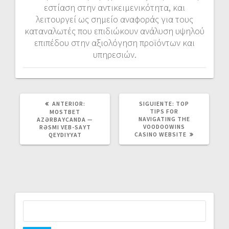
εστίαση στην αντικειμενικότητα, και
λειτουργεί ως σημείο αναφοράς για τους
καταναλωτές που επιδιώκουν ανάλυση υψηλού
επιπέδου στην αξιολόγηση προϊόντων και
υπηρεσιών.
POST
SIGUIENTE
ANTERIOR:
SIGUIENTE:
TOP
ANTERIOR:
POST:
TIPS FOR
MOSTBET
NAVIGATING THE
AZƏRBAYCANDA —
VOODOOWINS
RƏSMI VEB-SAYT
CASINO WEBSITE
QEYDIYYAT
Buscar: