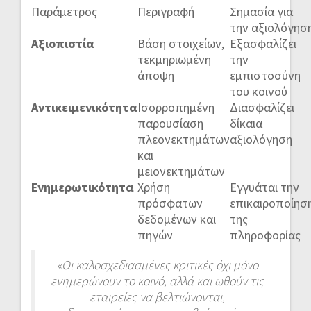
Παράμετρος
Περιγραφή
Σημασία για
την αξιολόγησ
Αξιοπιστία
Βάση στοιχείων,
Εξασφαλίζει
τεκμηριωμένη
την
άποψη
εμπιστοσύνη
του κοινού
Αντικειμενικότητα
Ισορροπημένη
Διασφαλίζει
παρουσίαση
δίκαια
πλεονεκτημάτων
αξιολόγηση
και
μειονεκτημάτων
Ενημερωτικότητα
Χρήση
Εγγυάται την
πρόσφατων
επικαιροποίησ
δεδομένων και
της
πηγών
πληροφορίας
«Οι καλοσχεδιασμένες κριτικές όχι μόνο
ενημερώνουν το κοινό, αλλά και ωθούν τις
εταιρείες να βελτιώνονται,