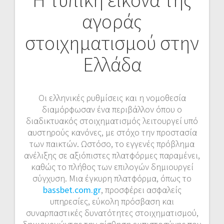
αγοράς
στοιχηματισμού στην
Ελλάδα
Οι ελληνικές ρυθμίσεις και η νομοθεσία
διαμόρφωσαν ένα περιβάλλον όπου ο
διαδικτυακός στοιχηματισμός λειτουργεί υπό
αυστηρούς κανόνες, με στόχο την προστασία
των παικτών. Ωστόσο, το εγγενές πρόβλημα
ανέλιξης σε αξιόπιστες πλατφόρμες παραμένει,
καθώς το πλήθος των επιλογών δημιουργεί
σύγχυση. Μια έγκυρη πλατφόρμα, όπως το
bassbet.com.gr
, προσφέρει ασφαλείς
υπηρεσίες, εύκολη πρόσβαση και
συναρπαστικές δυνατότητες στοιχηματισμού,