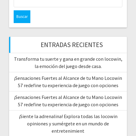
ENTRADAS RECIENTES
Transforma tu suerte y gana en grande con locowin,
la emoción del juego desde casa.
¡Sensaciones Fuertes al Alcance de tu Mano Locowin
57 redefine tu experiencia de juego con opciones
¡Sensaciones Fuertes al Alcance de tu Mano Locowin
57 redefine tu experiencia de juego con opciones
¡Siente la adrenalina! Explora todas las locowin
opiniones y sumérgete en un mundo de
entretenimient