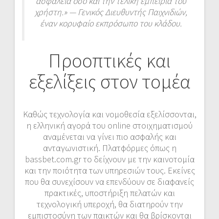
ασφάλεια όσο και την τελική εμπειρία του
χρήστη.» — Γενικός Διευθυντής Παιχνιδιών,
έναν κορυφαίο εκπρόσωπο του κλάδου.
Προοπτικές και
εξελίξεις στον τομέα
Καθώς τεχνολογία και νομοθεσία εξελίσσονται,
η ελληνική αγορά του online στοιχηματισμού
αναμένεται να γίνει πιο ασφαλής και
ανταγωνιστική. Πλατφόρμες όπως η
bassbet.com.gr το δείχνουν με την καινοτομία
και την ποιότητα των υπηρεσιών τους. Εκείνες
που θα συνεχίσουν να επενδύουν σε διαφανείς
πρακτικές, υποστήριξη πελατών και
τεχνολογική υπεροχή, θα διατηρούν την
εμπιστοσύνη των παικτών και θα βρίσκονται