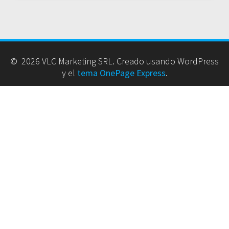
© 2026 VLC Marketing SRL. Creado usando WordPress
y el
tema OnePage Express
.