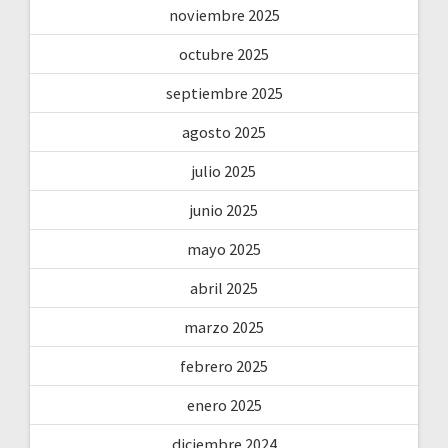
noviembre 2025
octubre 2025
septiembre 2025
agosto 2025
julio 2025
junio 2025
mayo 2025
abril 2025
marzo 2025
febrero 2025
enero 2025
diciembre 2024