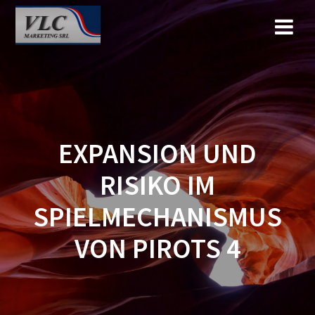
Saltar
al
contenido
EXPANSION UND
RISIKO IM
SPIELMECHANISMUS
VON PIROTS 4