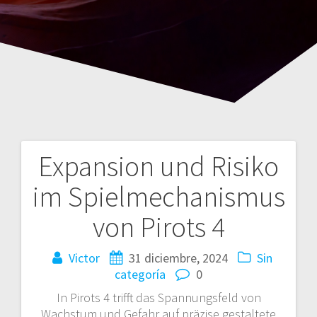
Expansion und Risiko
Navegación
im Spielmechanismus
de
von Pirots 4
entradas
Victor
31 diciembre, 2024
Sin
categoría
0
In Pirots 4 trifft das Spannungsfeld von
Wachstum und Gefahr auf präzise gestaltete