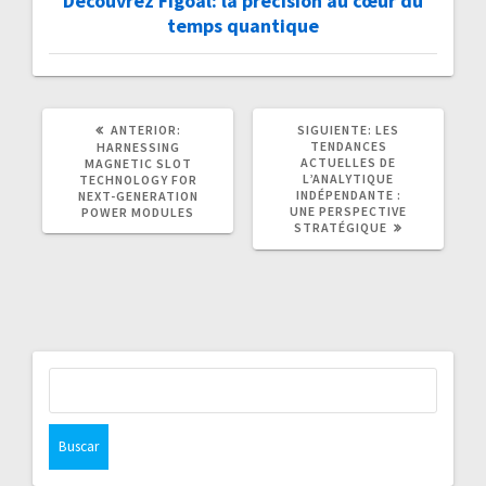
Découvrez Figoal: la précision au cœur du
temps quantique
POST
SIGUIENTE
ANTERIOR:
SIGUIENTE:
LES
ANTERIOR:
POST:
TENDANCES
HARNESSING
ACTUELLES DE
MAGNETIC SLOT
L’ANALYTIQUE
TECHNOLOGY FOR
INDÉPENDANTE :
NEXT-GENERATION
UNE PERSPECTIVE
POWER MODULES
STRATÉGIQUE
Buscar: