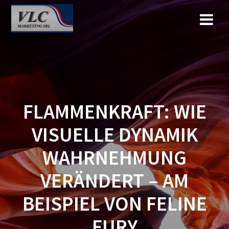
Saltar
al
contenido
FLAMMENKRAFT: WIE
VISUELLE DYNAMIK
WAHRNEHMUNG
VERÄNDERT – AM
BEISPIEL VON FELINE
FURY