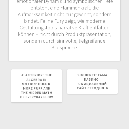
emotionaler Dynamik und symbolischer Tiefe
entsteht eine Flammenkraft, die
Aufmerksamkeit nicht nur gewinnt, sondern
bindet. Feline Fury zeigt, wie moderne
Gestaltungstools narrative Kraft entfalten
können – nicht durch Produktpräsentation,
sondern durch sinnvolle, tiefgreifende
Bildsprache.
POST
SIGUIENTE
ANTERIOR:
THE
SIGUIENTE:
ГАМА
ANTERIOR:
POST:
КАЗИНО :
ALGEBRA IN
ОФИЦИАЛЬНЫЙ
MOTION: HUFF N’
САЙТ СЕГОДНЯ
MORE PUFF AND
THE HIDDEN MATH
OF EVERYDAY FLOW