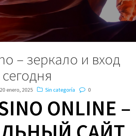
no – зеркало и вход
сегодня
20 enero, 2025
Sin categoría
0
SINO ONLINE –
ЛЬНЫЙ САЙТ