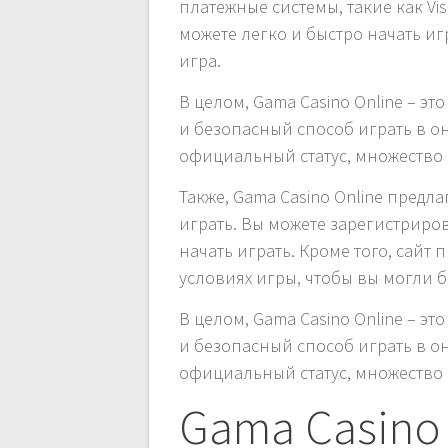
платежные системы, такие как Visa,
можете легко и быстро начать иг
игра.
В целом, Gama Casino Online – э
и безопасный способ играть в о
официальный статус, множество б
Также, Gama Casino Online предл
играть. Вы можете зарегистриров
начать играть. Кроме того, сай
условиях игры, чтобы вы могли б
В целом, Gama Casino Online – э
и безопасный способ играть в о
официальный статус, множество б
Gama Casino 