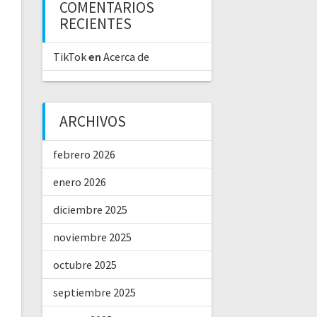
COMENTARIOS
RECIENTES
TikTok
en
Acerca de
ARCHIVOS
febrero 2026
enero 2026
diciembre 2025
noviembre 2025
octubre 2025
septiembre 2025