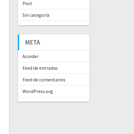
Post
Sin categoría
META
Acceder
Feed de entradas
Feed de comentarios
WordPress.org