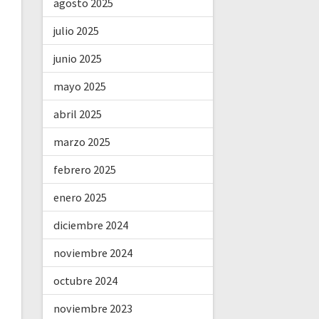
agosto 2025
julio 2025
junio 2025
mayo 2025
abril 2025
marzo 2025
febrero 2025
enero 2025
diciembre 2024
noviembre 2024
octubre 2024
noviembre 2023