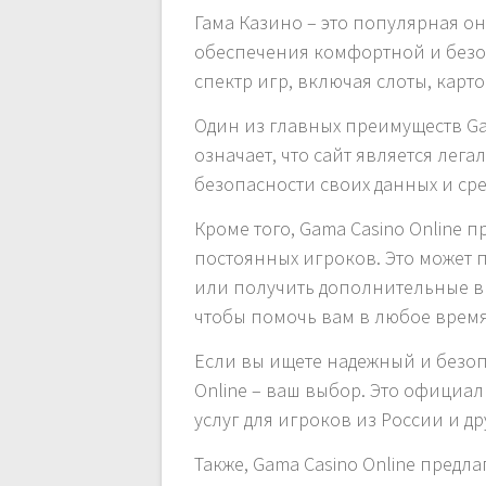
Гама Казино – это популярная о
обеспечения комфортной и безо
спектр игр, включая слоты, карто
Один из главных преимуществ Gam
означает, что сайт является лег
безопасности своих данных и сре
Кроме того, Gama Casino Online 
постоянных игроков. Это может 
или получить дополнительные выи
чтобы помочь вам в любое время
Если вы ищете надежный и безоп
Online – ваш выбор. Это официа
услуг для игроков из России и др
Также, Gama Casino Online пред