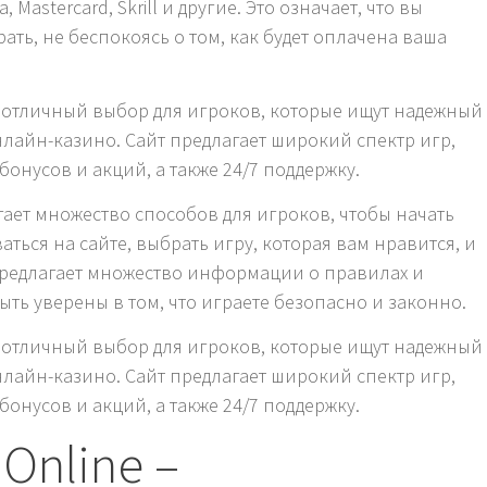
 Mastercard, Skrill и другие. Это означает, что вы
рать, не беспокоясь о том, как будет оплачена ваша
то отличный выбор для игроков, которые ищут надежный
нлайн-казино. Сайт предлагает широкий спектр игр,
онусов и акций, а также 24/7 поддержку.
агает множество способов для игроков, чтобы начать
аться на сайте, выбрать игру, которая вам нравится, и
т предлагает множество информации о правилах и
ыть уверены в том, что играете безопасно и законно.
то отличный выбор для игроков, которые ищут надежный
нлайн-казино. Сайт предлагает широкий спектр игр,
онусов и акций, а также 24/7 поддержку.
Online –