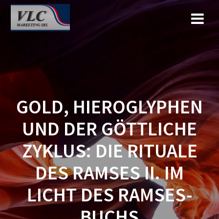
Saltar
al
contenido
GOLD, HIEROGLYPHEN
UND DER GÖTTLICHE
ZYKLUS: DIE RITUALE
DES RAMSES II. IM
LICHT DES RAMSES-
BUCHS