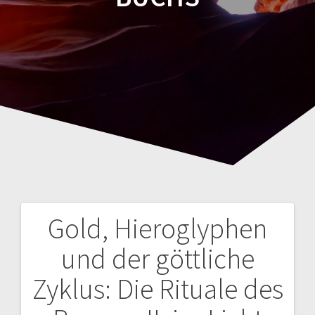
Gold, Hieroglyphen
Navegación
und der göttliche
de
Zyklus: Die Rituale des
entradas