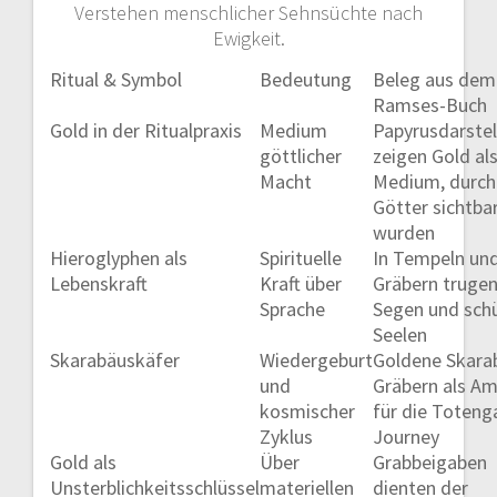
Verstehen menschlicher Sehnsüchte nach
Ewigkeit.
Ritual & Symbol
Bedeutung
Beleg aus dem
Ramses-Buch
Gold in der Ritualpraxis
Medium
Papyrusdarste
göttlicher
zeigen Gold al
Macht
Medium, durch
Götter sichtba
wurden
Hieroglyphen als
Spirituelle
In Tempeln un
Lebenskraft
Kraft über
Gräbern trugen
Sprache
Segen und sch
Seelen
Skarabäuskäfer
Wiedergeburt
Goldene Skara
und
Gräbern als Am
kosmischer
für die Toteng
Zyklus
Journey
Gold als
Über
Grabbeigaben
Unsterblichkeitsschlüssel
materiellen
dienten der